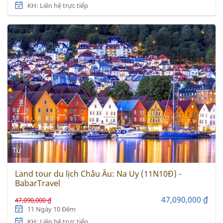
KH: Liên hệ trực tiếp
Từ
Land tour du lịch Châu Âu: Na Uy (11N10Đ) -
BabarTravel
47,090,000 ₫
47,090,000 ₫
11 Ngày 10 Đêm
KH: Liên hệ trực tiếp