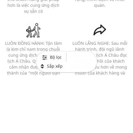
hơn là việc cung ứng dịch
quán.
vụ sẵn có
LUÔN ĐỒNG HÀNH: Tận tâm
LUÔN LẮNG NGHE: Sau mỗi
là kim chỉ nam trong chuỗi
hành trình, đội ngũ lãnh
cung ứng dịch vụ của Du
đạo của Du lịch Á Châu đọc
Bộ lọc
lịch Á Châu. Quý khách sẽ
từng phản hồi của khách
Sắp xếp
cảm nhận được sự chân
hàng để hiểu hơn về mong
thành của “một người bạn
muốn của khách hàng và
đồng hành” hơn là của 1
những bất cập của chương
người bán hàng với 1 khách
trình.
hàng.
Mạng xã hội