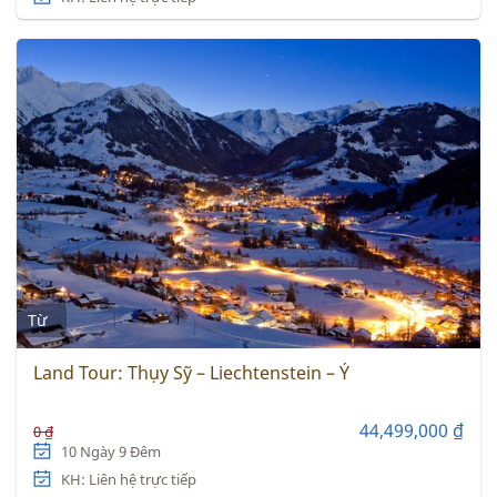
Từ
Land Tour: Thụy Sỹ – Liechtenstein – Ý
44,499,000 ₫
0 ₫
10 Ngày 9 Đêm
KH: Liên hệ trực tiếp