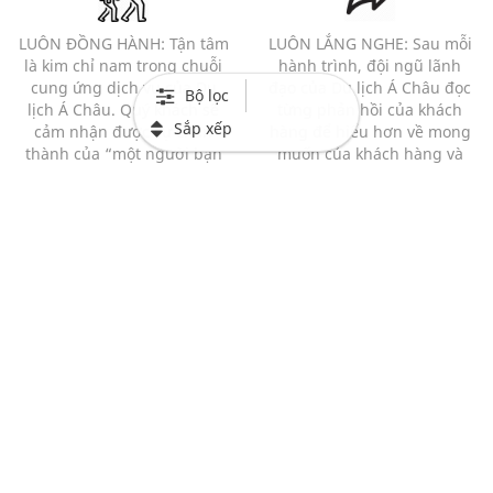
LUÔN ĐỒNG HÀNH: Tận tâm
LUÔN LẮNG NGHE: Sau mỗi
là kim chỉ nam trong chuỗi
hành trình, đội ngũ lãnh
cung ứng dịch vụ của Du
đạo của Du lịch Á Châu đọc
Bộ lọc
lịch Á Châu. Quý khách sẽ
từng phản hồi của khách
Sắp xếp
cảm nhận được sự chân
hàng để hiểu hơn về mong
thành của “một người bạn
muốn của khách hàng và
đồng hành” hơn là của 1
những bất cập của chương
người bán hàng với 1 khách
trình.
hàng.
Mạng xã hội
Thông tin liên hệ
0913912818