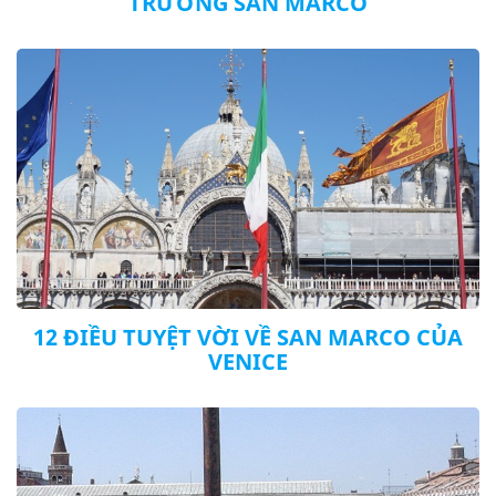
TRƯỜNG SAN MARCO
12 ĐIỀU TUYỆT VỜI VỀ SAN MARCO CỦA
VENICE