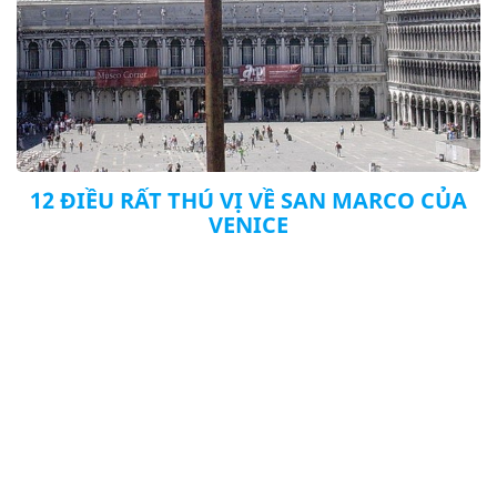
12 ĐIỀU RẤT THÚ VỊ VỀ SAN MARCO CỦA
VENICE