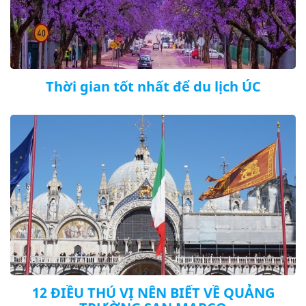
Thời gian tốt nhất để du lịch ÚC
12 ĐIỀU THÚ VỊ NÊN BIẾT VỀ QUẢNG