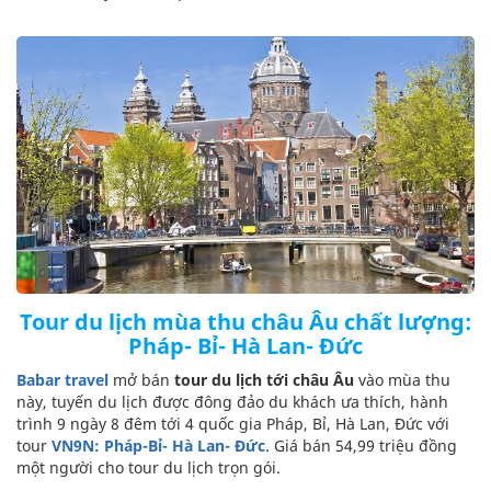
Tour du lịch mùa thu châu Âu chất lượng:
Pháp- Bỉ- Hà Lan- Đức
Babar travel
mở bán
tour du lịch tới châu Âu
vào mùa thu
này, tuyến du lịch được đông đảo du khách ưa thích, hành
trình 9 ngày 8 đêm tới 4 quốc gia Pháp, Bỉ, Hà Lan, Đức với
tour
VN9N: Pháp-Bỉ- Hà Lan- Đức
. Giá bán 54,99 triệu đồng
một người cho tour du lịch trọn gói.