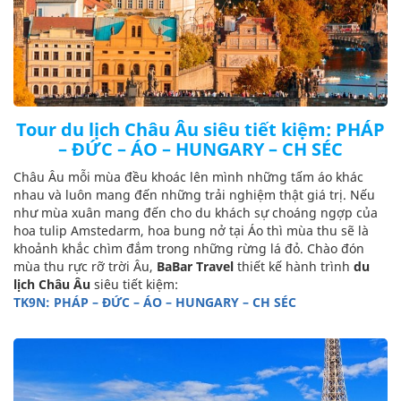
Tour du lịch Châu Âu siêu tiết kiệm: PHÁP
– ĐỨC – ÁO – HUNGARY – CH SÉC
Châu Âu mỗi mùa đều khoác lên mình những tấm áo khác
nhau và luôn mang đến những trải nghiệm thật giá trị. Nếu
như mùa xuân mang đến cho du khách sự choáng ngợp của
hoa tulip Amstedarm, hoa bung nở tại Áo thì mùa thu sẽ là
khoảnh khắc chìm đắm trong những rừng lá đỏ. Chào đón
mùa thu rực rỡ trời Âu,
BaBar Travel
thiết kế hành trình
du
lịch Châu Âu
siêu tiết kiệm:
TK9N: PHÁP – ĐỨC – ÁO – HUNGARY – CH SÉC