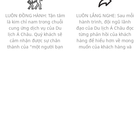
LUÔN ĐỒNG HÀNH: Tận tâm
LUÔN LẮNG NGHE: Sau mỗi
là kim chỉ nam trong chuỗi
hành trình, đội ngũ lãnh
cung ứng dịch vụ của Du
đạo của Du lịch Á Châu đọc
lịch Á Châu. Quý khách sẽ
từng phản hồi của khách
cảm nhận được sự chân
hàng để hiểu hơn về mong
thành của “một người bạn
muốn của khách hàng và
đồng hành” hơn là của 1
những bất cập của chương
người bán hàng với 1 khách
trình.
hàng.
Mạng xã hội
Thông tin liên hệ
0913912818