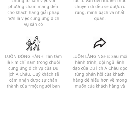
chúng tôi làm việc với
lúc tư vấn đến lúc kết thúc
phương châm mang đến
chuyến đi đều sẽ được rõ
cho khách hàng giải pháp
ràng, minh bạch và nhất
hơn là việc cung ứng dịch
quán.
vụ sẵn có
LUÔN ĐỒNG HÀNH: Tận tâm
LUÔN LẮNG NGHE: Sau mỗi
là kim chỉ nam trong chuỗi
hành trình, đội ngũ lãnh
cung ứng dịch vụ của Du
đạo của Du lịch Á Châu đọc
lịch Á Châu. Quý khách sẽ
từng phản hồi của khách
cảm nhận được sự chân
hàng để hiểu hơn về mong
thành của “một người bạn
muốn của khách hàng và
đồng hành” hơn là của 1
những bất cập của chương
người bán hàng với 1 khách
trình.
hàng.