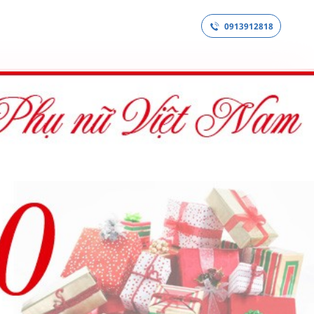
0913912818
ANH
THỔ NHĨ KỲ