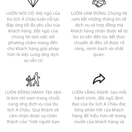
LUÔN NÓI CÓ: Đội ngũ của
LUÔN LÀM ĐÚNG: Chúng tôi
Du lịch Á Châu luôn nỗ lực
cam kết những thông tin về
đáp ứng tối đa yêu cầu của
dịch vụ và hợp đồng mà
khách hàng. Đội ngũ của
khách hàng nhận được kể từ
chúng tôi làm việc với
lúc tư vấn đến lúc kết thúc
phương châm mang đến
chuyến đi đều sẽ được rõ
cho khách hàng giải pháp
ràng, minh bạch và nhất
hơn là việc cung ứng dịch
quán.
vụ sẵn có
LUÔN ĐỒNG HÀNH: Tận tâm
LUÔN LẮNG NGHE: Sau mỗi
là kim chỉ nam trong chuỗi
hành trình, đội ngũ lãnh
cung ứng dịch vụ của Du
đạo của Du lịch Á Châu đọc
lịch Á Châu. Quý khách sẽ
từng phản hồi của khách
cảm nhận được sự chân
hàng để hiểu hơn về mong
thành của “một người bạn
muốn của khách hàng và
đồng hành” hơn là của 1
những bất cập của chương