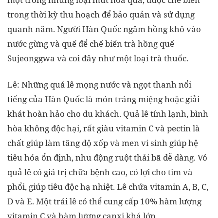
trong thời kỳ thu hoạch để bảo quản và sử dụng
quanh năm. Người Hàn Quốc ngâm hồng khô vào
nước gừng và quế để chế biến trà hồng quế
Sujeonggwa và coi đây như một loại trà thuốc.
Lê: Những quả lê mọng nước và ngọt thanh nổi
tiếng của Hàn Quốc là món tráng miệng hoặc giải
khát hoàn hảo cho du khách. Quả lê tính lạnh, bình
hòa không độc hại, rất giàu vitamin C và pectin là
chất giúp làm tăng độ xốp và men vi sinh giúp hệ
tiêu hóa ổn định, nhu động ruột thải bã dễ dàng. Vỏ
quả lê có giá trị chữa bệnh cao, có lợi cho tim và
phổi, giúp tiêu độc hạ nhiệt. Lê chứa vitamin A, B, C,
D và E. Một trái lê có thể cung cấp 10% hàm lượng
vitamin C và hàm lượng canxi khá lớn.