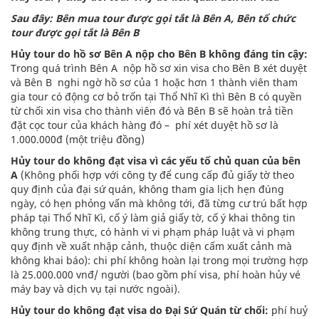
Sau đây: Bên mua tour được gọi tắt là Bên A, Bên tổ chức
tour được gọi tắt là Bên B
Hủy tour do hồ sơ Bên A nộp cho Bên B không đáng tin cậy:
Trong quá trình Bên A nộp hồ sơ xin visa cho Bên B xét duyệt
và Bên B nghi ngờ hồ sơ của 1 hoặc hơn 1 thành viên tham
gia tour có động cơ bỏ trốn tại Thổ Nhĩ Kì thì Bên B có quyền
từ chối xin visa cho thành viên đó và Bên B sẽ hoàn trả tiền
đặt cọc tour của khách hàng đó – phí xét duyệt hồ sơ là
1.000.000đ (một triệu đồng)
Hủy tour do không đạt visa vì các yếu tố chủ quan của bên
A
(Không phối hợp với công ty để cung cấp đủ giấy tờ theo
quy định của đại sứ quán, không tham gia lịch hẹn đúng
ngày, có hẹn phỏng vấn mà không tới, đã từng cư trú bất hợp
pháp tại Thổ Nhĩ Kì, cố ý làm giả giấy tờ, cố ý khai thông tin
không trung thực, có hành vi vi phạm pháp luật và vi phạm
quy định về xuất nhập cảnh, thuộc diện cấm xuất cảnh mà
không khai báo): chi phí không hoàn lại trong mọi trường hợp
là 25.000.000 vnđ/ người (bao gồm phí visa, phí hoàn hủy vé
máy bay và dịch vụ tại nước ngoài).
Hủy tour do không đạt visa do Đại Sứ Quán từ chối:
phí huỷ