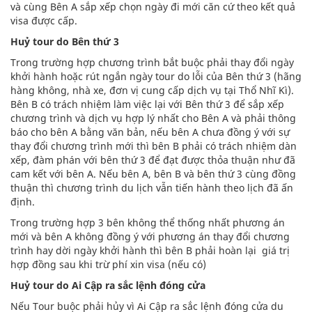
và cùng Bên A sắp xếp chọn ngày đi mới căn cứ theo kết quả
visa được cấp.
Huỷ tour do Bên thứ 3
Trong trường hợp chương trình bắt buộc phải thay đổi ngày
khởi hành hoặc rút ngắn ngày tour do lỗi của Bên thứ 3 (hãng
hàng không, nhà xe, đơn vị cung cấp dịch vụ tại Thổ Nhĩ Kì).
Bên B có trách nhiệm làm việc lại với Bên thứ 3 để sắp xếp
chương trình và dịch vụ hợp lý nhất cho Bên A và phải thông
báo cho bên A bằng văn bản, nếu bên A chưa đồng ý với sự
thay đổi chương trình mới thì bên B phải có trách nhiệm dàn
xếp, đàm phán với bên thứ 3 để đạt được thỏa thuận như đã
cam kết với bên A. Nếu bên A, bên B và bên thứ 3 cùng đồng
thuận thì chương trình du lịch vẫn tiến hành theo lịch đã ấn
định.
Trong trường hợp 3 bên không thể thống nhất phương án
mới và bên A không đồng ý với phương án thay đổi chương
trình hay dời ngày khởi hành thì bên B phải hoàn lại giá trị
hợp đồng sau khi trừ phí xin visa (nếu có)
Huỷ tour do Ai Cập ra sắc lệnh đóng cửa
Nếu Tour buộc phải hủy vì Ai Cập ra sắc lệnh đóng cửa du