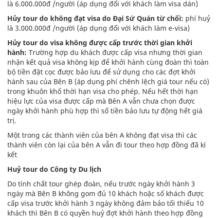
là 6.000.000đ /người (áp dụng đối với khách làm visa dán)
Hủy tour do không đạt visa do Đại Sứ Quán từ chối:
phí huỷ
là 3.000.000đ /người (áp dụng đối với khách làm e-visa)
Hủy tour do visa không được cấp trước thời gian khởi
hành:
Trường hợp du khách được cấp visa nhưng thời gian
nhận kết quả visa không kịp để khởi hành cùng đoàn thì toàn
bộ tiền đặt cọc được bảo lưu để sử dụng cho các đợt khởi
hành sau của Bên B (áp dụng phí chênh lệch giá tour nếu có)
trong khuôn khổ thời hạn visa cho phép. Nếu hết thời hạn
hiệu lực của visa được cấp mà Bên A vẫn chưa chọn được
ngày khởi hành phù hợp thì số tiền bảo lưu tự động hết giá
trị.
Một trong các thành viên của bên A không đạt visa thì các
thành viên còn lại của bên A vẫn đi tour theo hợp đồng đã kí
kết
Huỷ tour do Công ty Du lịch
Do tính chất tour ghép đoàn, nếu trước ngày khởi hành 3
ngày mà Bên B không gom đủ 10 khách hoặc số khách được
cấp visa trước khởi hành 3 ngày không đảm bảo tối thiểu 10
khách thì Bên B có quyền huỷ đợt khởi hành theo hợp đồng