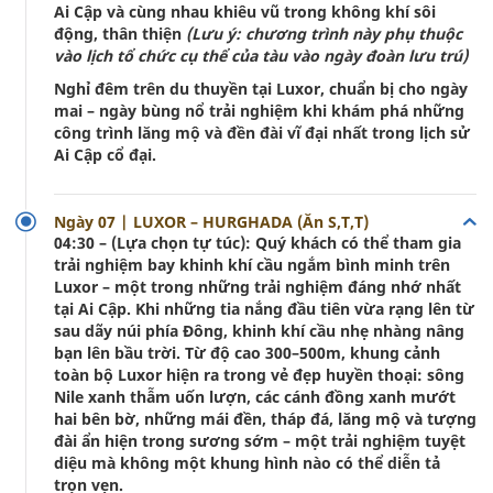
Ai Cập và cùng nhau khiêu vũ trong không khí sôi
động, thân thiện
(Lưu ý: chương trình này phụ thuộc
vào lịch tổ chức cụ thể của tàu vào ngày đoàn lưu trú)
Nghỉ đêm trên du thuyền tại Luxor, chuẩn bị cho ngày
mai – ngày bùng nổ trải nghiệm khi khám phá những
công trình lăng mộ và đền đài vĩ đại nhất trong lịch sử
Ai Cập cổ đại.
Ngày 07 | LUXOR – HURGHADA (Ăn S,T,T)
04:30 – (Lựa chọn tự túc): Quý khách có thể tham gia
trải nghiệm bay khinh khí cầu ngắm bình minh trên
Luxor – một trong những trải nghiệm đáng nhớ nhất
tại Ai Cập. Khi những tia nắng đầu tiên vừa rạng lên từ
sau dãy núi phía Đông, khinh khí cầu nhẹ nhàng nâng
bạn lên bầu trời. Từ độ cao 300–500m, khung cảnh
toàn bộ Luxor hiện ra trong vẻ đẹp huyền thoại: sông
Nile xanh thẫm uốn lượn, các cánh đồng xanh mướt
hai bên bờ, những mái đền, tháp đá, lăng mộ và tượng
đài ẩn hiện trong sương sớm – một trải nghiệm tuyệt
diệu mà không một khung hình nào có thể diễn tả
trọn vẹn.