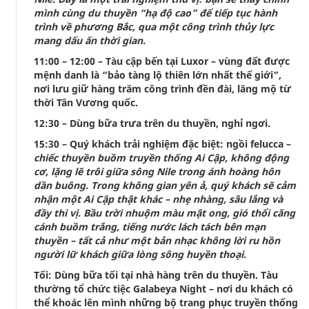
mình cùng du thuyền “hạ độ cao” để tiếp tục hành
trình về phương Bắc, qua một công trình thủy lực
mang dấu ấn thời gian.
11:00 – 12:00 – Tàu cập bến tại Luxor – vùng đất được
mệnh danh là “bảo tàng lộ thiên lớn nhất thế giới”,
nơi lưu giữ hàng trăm công trình đền đài, lăng mộ từ
thời Tân Vương quốc.
12:30 – Dùng bữa trưa trên du thuyền, nghỉ ngơi.
15:30 – Quý khách trải nghiệm đặc biệt: ngồi felucca –
chiếc thuyền buồm truyền thống Ai Cập, không động
cơ, lặng lẽ trôi giữa sông Nile trong ánh hoàng hôn
dần buông. Trong không gian yên ả, quý khách sẽ cảm
nhận một Ai Cập thật khác – nhẹ nhàng, sâu lắng và
đầy thi vị. Bầu trời nhuộm màu mật ong, gió thổi căng
cánh buồm trắng, tiếng nước lách tách bên mạn
thuyền – tất cả như một bản nhạc không lời ru hồn
người lữ khách giữa lòng sông huyền thoại.
Tối: Dùng bữa tối tại nhà hàng trên du thuyền. Tàu
thường tổ chức tiệc Galabeya Night – nơi du khách có
thể khoác lên mình những bộ trang phục truyền thống