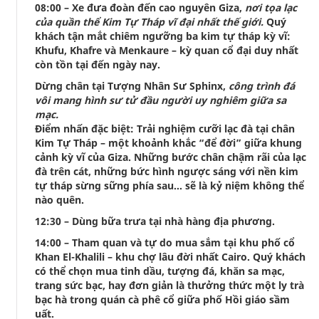
08:00 – Xe đưa đoàn đến cao nguyên Giza,
nơi tọa lạc
của quần thể Kim Tự Tháp vĩ đại nhất thế giới.
Quý
khách tận mắt chiêm ngưỡng ba kim tự tháp kỳ vĩ:
Khufu, Khafre và Menkaure – kỳ quan cổ đại duy nhất
còn tồn tại đến ngày nay.
Dừng chân tại Tượng Nhân Sư Sphinx,
công trình đá
vôi mang hình sư tử đầu người uy nghiêm giữa sa
mạc.
Điểm nhấn đặc biệt: Trải nghiệm cưỡi lạc đà tại chân
Kim Tự Tháp – một khoảnh khắc “để đời” giữa khung
cảnh kỳ vĩ của Giza. Những bước chân chậm rãi của lạc
đà trên cát, những bức hình ngược sáng với nền kim
tự tháp sừng sững phía sau… sẽ là kỷ niệm không thể
nào quên.
12:30 – Dùng bữa trưa tại nhà hàng địa phương.
14:00 – Tham quan và tự do mua sắm tại khu phố cổ
Khan El-Khalili – khu chợ lâu đời nhất Cairo. Quý khách
có thể chọn mua tinh dầu, tượng đá, khăn sa mạc,
trang sức bạc, hay đơn giản là thưởng thức một ly trà
bạc hà trong quán cà phê cổ giữa phố Hồi giáo sầm
uất.