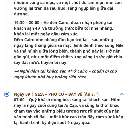
nhuộm vàng sa mạc, và một chút dư âm mặn mòi còn
vương lại trên da sau buổi sáng ngụp lặn giữa đại
dương.
19:30 – 20:00 – Về đến Cairo, đoàn nhận phòng tại
khách sạn 4★ và thưởng thức bữa tối nhẹ nhàng,
khép lại một ngày giàu cảm xúc.
Đêm Cairo nhẹ nhàng đón bạn trở lại – sau những
ngày lang thang giữa sa mạc, lênh đênh theo sông Nile
và thả mình giữa lòng biển, thành phố này lại trở nên
gần gũi, như một điểm chốt vững vàng trước giờ chia
tay đất nước huyền bí này.
🛏 Nghỉ đêm tại khách sạn 4* ở Cairo – chuẩn bị cho
ngày khám phá huy hoàng tiếp theo.
Ngày 09 | GIZA – PHỐ CỔ – BAY VỀ (Ăn S,T)
07:00 – Quý khách dùng bữa sáng tại khách sạn. Hôm
nay là ngày cuối cùng tại Ai Cập, và cũng là thời khắc
chạm tay vào những biểu tượng rực rỡ nhất của nền
văn minh cổ đại – một khúc cao trào đầy cảm xúc khép
lại hành trình kỳ diệu suốt 9 ngày qua.