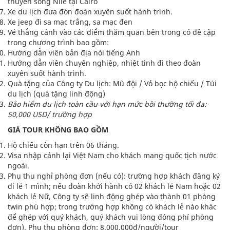
thuyền sông Nile tại Cairo
Xe du lịch đưa đón đoàn xuyên suốt hành trình.
Xe jeep đi sa mạc trắng, sa mạc đen
Vé thắng cảnh vào các điểm thăm quan bên trong có đề cập
trong chương trình bao gồm:
Hướng dẫn viên bản địa nói tiếng Anh
Hướng dẫn viên chuyên nghiệp, nhiệt tình đi theo đoàn
xuyên suốt hành trình.
Quà tặng của Công ty Du lịch: Mũ đội / Vỏ bọc hộ chiếu / Túi
du lịch (quà tặng linh động)
Bảo hiểm du lịch toàn cầu với hạn mức bồi thường tối đa:
50,000 USD/ trường hợp
GIÁ TOUR KHÔNG BAO GỒM
Hộ chiếu còn hạn trên 06 tháng.
Visa nhập cảnh lại Việt Nam cho khách mang quốc tịch nước
ngoài.
Phụ thu nghỉ phòng đơn (nếu có): trường hợp khách đăng ký
đi lẻ 1 mình; nếu đoàn khởi hành có 02 khách lẻ Nam hoặc 02
khách lẻ Nữ, Công ty sẽ linh động ghép vào thành 01 phòng
twin phù hợp; trong trường hợp không có khách lẻ nào khác
để ghép với quý khách, quý khách vui lòng đóng phí phòng
đơn). Phu thu phòng đơn: 8.000.000đ/người/tour