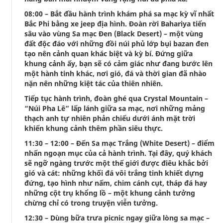
08:00 – Bắt đầu hành trình khám phá sa mạc kỳ vĩ nhất
Bắc Phi bằng xe jeep địa hình. Đoàn rời Bahariya tiến
sâu vào vùng Sa mạc Đen (Black Desert) – một vùng
đất độc đáo với những đồi núi phủ lớp bụi bazan đen
tạo nên cảnh quan khác biệt và kỳ bí. Đứng giữa
khung cảnh ấy, bạn sẽ có cảm giác như đang bước lên
một hành tinh khác, nơi gió, đá và thời gian đã nhào
nặn nên những kiệt tác của thiên nhiên.
Tiếp tục hành trình, đoàn ghé qua Crystal Mountain –
“Núi Pha Lê” lấp lánh giữa sa mạc, nơi những mảng
thạch anh tự nhiên phản chiếu dưới ánh mặt trời
khiến khung cảnh thêm phần siêu thực.
11:30 – 12:00 – Đến Sa mạc Trắng (White Desert) – điểm
nhấn ngoạn mục của cả hành trình. Tại đây, quý khách
sẽ ngỡ ngàng trước một thế giới được điêu khắc bởi
gió và cát: những khối đá vôi trắng tinh khiết dựng
đứng, tạo hình như nấm, chim cánh cụt, tháp đá hay
những cột trụ khổng lồ – một khung cảnh tưởng
chừng chỉ có trong truyện viễn tưởng.
12:30 – Dùng bữa trưa picnic ngay giữa lòng sa mạc –