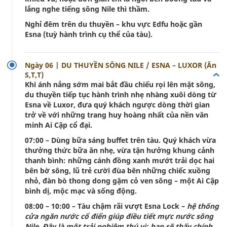
lắng nghe tiếng sông Nile thì thầm.
Nghỉ đêm trên du thuyền – khu vực Edfu hoặc gần
Esna (tuỳ hành trình cụ thể của tàu).
Ngày 06 | DU THUYỀN SÔNG NILE / ESNA – LUXOR (Ăn
S,T,T)
Khi ánh nắng sớm mai bắt đầu chiếu rọi lên mặt sông,
du thuyền tiếp tục hành trình nhẹ nhàng xuôi dòng từ
Esna về Luxor, đưa quý khách ngược dòng thời gian
trở về với những trang huy hoàng nhất của nền văn
minh Ai Cập cổ đại.
07:00 – Dùng bữa sáng buffet trên tàu. Quý khách vừa
thưởng thức bữa ăn nhẹ, vừa tận hưởng khung cảnh
thanh bình: những cánh đồng xanh mướt trải dọc hai
bên bờ sông, lũ trẻ cười đùa bên những chiếc xuồng
nhỏ, đàn bò thong dong gặm cỏ ven sông – một Ai Cập
bình dị, mộc mạc và sống động.
08:00 – 10:00 – Tàu chậm rãi vượt Esna Lock –
hệ thống
cửa ngăn nước cổ điển giúp điều tiết mực nước sông
Nile. Đây là một trải nghiệm thú vị: bạn sẽ thấy chính