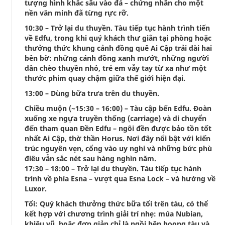
tượng hình khắc sâu vào đá – chứng nhân cho một
nền văn minh đã từng rực rỡ.
10:30 – Trở lại du thuyền. Tàu tiếp tục hành trình tiến
về Edfu, trong khi quý khách thư giãn tại phòng hoặc
thưởng thức khung cảnh đồng quê Ai Cập trải dài hai
bên bờ: những cánh đồng xanh mướt, những người
dân chèo thuyền nhỏ, trẻ em vẫy tay từ xa như một
thước phim quay chậm giữa thế giới hiện đại.
13:00 – Dùng bữa trưa trên du thuyền.
Chiều muộn (~15:30 – 16:00) – Tàu cập bến Edfu. Đoàn
xuống xe ngựa truyền thống (carriage) và di chuyển
đến tham quan Đền Edfu – ngôi đền được bảo tồn tốt
nhất Ai Cập, thờ thần Horus. Nơi đây nổi bật với kiến
trúc nguyên vẹn, cổng vào uy nghi và những bức phù
điêu vẫn sắc nét sau hàng nghìn năm.
17:30 – 18:00 – Trở lại du thuyền. Tàu tiếp tục hành
trình về phía Esna – vượt qua Esna Lock – và hướng về
Luxor.
Tối: Quý khách thưởng thức bữa tối trên tàu, có thể
kết hợp với chương trình giải trí nhẹ: múa Nubian,
khiêu vũ, hoặc đơn giản chỉ là ngồi bên boong tàu và