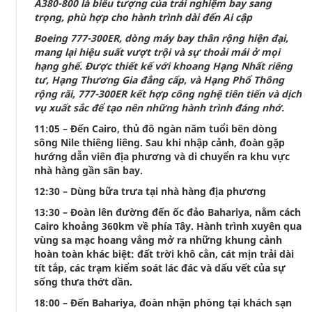
A380-800 là biểu tượng của trải nghiệm bay sang
trọng, phù hợp cho hành trình dài đến Ai cập
Boeing 777-300ER, dòng máy bay thân rộng hiện đại,
mang lại hiệu suất vượt trội và sự thoải mái ở mọi
hạng ghế. Được thiết kế với khoang Hạng Nhất riêng
tư, Hạng Thương Gia đẳng cấp, và Hạng Phổ Thông
rộng rãi, 777-300ER kết hợp công nghệ tiên tiến và dịch
vụ xuất sắc để tạo nên những hành trình đáng nhớ.
11:05 – Đến Cairo, thủ đô ngàn năm tuổi bên dòng
sông Nile thiêng liêng. Sau khi nhập cảnh, đoàn gặp
hướng dẫn viên địa phương và di chuyển ra khu vực
nhà hàng gần sân bay.
12:30 – Dùng bữa trưa tại nhà hàng địa phương
13:30 – Đoàn lên đường đến ốc đảo Bahariya, nằm cách
Cairo khoảng 360km về phía Tây. Hành trình xuyên qua
vùng sa mạc hoang vắng mở ra những khung cảnh
hoàn toàn khác biệt: đất trời khô cằn, cát mịn trải dài
tít tắp, các trạm kiểm soát lác đác và dấu vết của sự
sống thưa thớt dần.
18:00 – Đến Bahariya, đoàn nhận phòng tại khách sạn