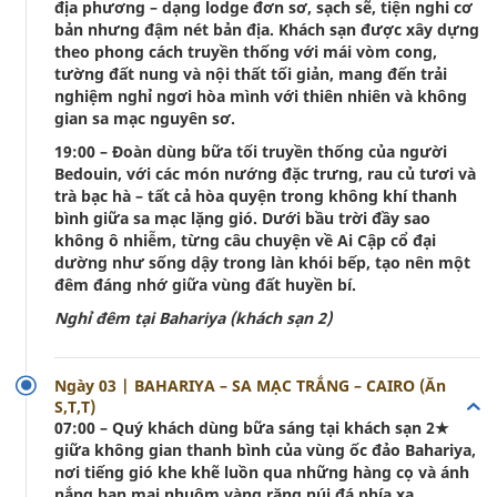
địa phương – dạng lodge đơn sơ, sạch sẽ, tiện nghi cơ
bản nhưng đậm nét bản địa. Khách sạn được xây dựng
theo phong cách truyền thống với mái vòm cong,
tường đất nung và nội thất tối giản, mang đến trải
nghiệm nghỉ ngơi hòa mình với thiên nhiên và không
gian sa mạc nguyên sơ.
19:00 – Đoàn dùng bữa tối truyền thống của người
Bedouin, với các món nướng đặc trưng, rau củ tươi và
trà bạc hà – tất cả hòa quyện trong không khí thanh
bình giữa sa mạc lặng gió. Dưới bầu trời đầy sao
không ô nhiễm, từng câu chuyện về Ai Cập cổ đại
dường như sống dậy trong làn khói bếp, tạo nên một
đêm đáng nhớ giữa vùng đất huyền bí.
Nghỉ đêm tại Bahariya (khách sạn 2)
Ngày 03 | BAHARIYA – SA MẠC TRẮNG – CAIRO (Ăn
S,T,T)
07:00 – Quý khách dùng bữa sáng tại khách sạn 2★
giữa không gian thanh bình của vùng ốc đảo Bahariya,
nơi tiếng gió khe khẽ luồn qua những hàng cọ và ánh
nắng ban mai nhuộm vàng rặng núi đá phía xa.