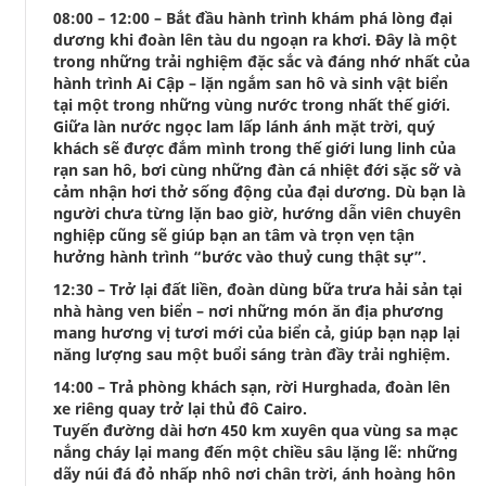
08:00 – 12:00 – Bắt đầu hành trình khám phá lòng đại
dương khi đoàn lên tàu du ngoạn ra khơi. Đây là một
trong những trải nghiệm đặc sắc và đáng nhớ nhất của
hành trình Ai Cập – lặn ngắm san hô và sinh vật biển
tại một trong những vùng nước trong nhất thế giới.
Giữa làn nước ngọc lam lấp lánh ánh mặt trời, quý
khách sẽ được đắm mình trong thế giới lung linh của
rạn san hô, bơi cùng những đàn cá nhiệt đới sặc sỡ và
cảm nhận hơi thở sống động của đại dương. Dù bạn là
người chưa từng lặn bao giờ, hướng dẫn viên chuyên
nghiệp cũng sẽ giúp bạn an tâm và trọn vẹn tận
hưởng hành trình “bước vào thuỷ cung thật sự”.
12:30 – Trở lại đất liền, đoàn dùng bữa trưa hải sản tại
nhà hàng ven biển – nơi những món ăn địa phương
mang hương vị tươi mới của biển cả, giúp bạn nạp lại
năng lượng sau một buổi sáng tràn đầy trải nghiệm.
14:00 – Trả phòng khách sạn, rời Hurghada, đoàn lên
xe riêng quay trở lại thủ đô Cairo.
Tuyến đường dài hơn 450 km xuyên qua vùng sa mạc
nắng cháy lại mang đến một chiều sâu lặng lẽ: những
dãy núi đá đỏ nhấp nhô nơi chân trời, ánh hoàng hôn