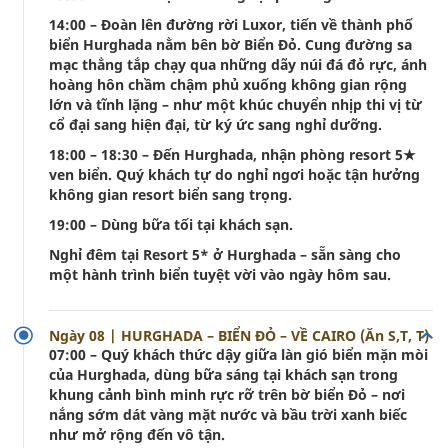
14:00 – Đoàn lên đường rời Luxor, tiến về thành phố
biển Hurghada nằm bên bờ Biển Đỏ. Cung đường sa
mạc thẳng tắp chạy qua những dãy núi đá đỏ rực, ánh
hoàng hôn chầm chậm phủ xuống không gian rộng
lớn và tĩnh lặng – như một khúc chuyển nhịp thi vị từ
cổ đại sang hiện đại, từ ký ức sang nghỉ dưỡng.
18:00 – 18:30 – Đến Hurghada, nhận phòng resort 5★
ven biển. Quý khách tự do nghỉ ngơi hoặc tận hưởng
không gian resort biển sang trọng.
19:00 – Dùng bữa tối tại khách sạn.
Nghỉ đêm tại Resort 5* ở Hurghada – sẵn sàng cho
một hành trình biển tuyệt vời vào ngày hôm sau.
Ngày 08 | HURGHADA – BIỂN ĐỎ – VỀ CAIRO (Ăn S,T, T)
07:00 – Quý khách thức dậy giữa làn gió biển mặn mòi
của Hurghada, dùng bữa sáng tại khách sạn trong
khung cảnh bình minh rực rỡ trên bờ biển Đỏ – nơi
nắng sớm dát vàng mặt nước và bầu trời xanh biếc
như mở rộng đến vô tận.