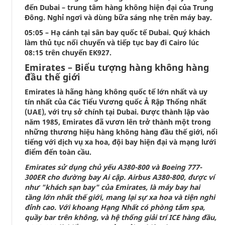
đến Dubai – trung tâm hàng không hiện đại của Trung
Đông. Nghỉ ngơi và dùng bữa sáng nhẹ trên máy bay.
05:05 – Hạ cánh tại sân bay quốc tế Dubai. Quý khách
làm thủ tục nối chuyến và tiếp tục bay đi Cairo lúc
08:15 trên chuyến EK927.
Emirates – Biểu tượng hàng không hàng
đầu thế giới
Emirates là hãng hàng không quốc tế lớn nhất và uy
tín nhất của Các Tiểu Vương quốc Ả Rập Thống nhất
(UAE), với trụ sở chính tại Dubai. Được thành lập vào
năm 1985, Emirates đã vươn lên trở thành một trong
những thương hiệu hàng không hàng đầu thế giới, nổi
tiếng với dịch vụ xa hoa, đội bay hiện đại và mạng lưới
điểm đến toàn cầu.
Emirates sử dụng chủ yếu A380-800 và Boeing 777-
300ER cho đường bay Ai cập. Airbus A380-800, được ví
như "khách sạn bay" của Emirates, là máy bay hai
tầng lớn nhất thế giới, mang lại sự xa hoa và tiện nghi
đỉnh cao. Với khoang Hạng Nhất có phòng tắm spa,
quầy bar trên không, và hệ thống giải trí ICE hàng đầu,