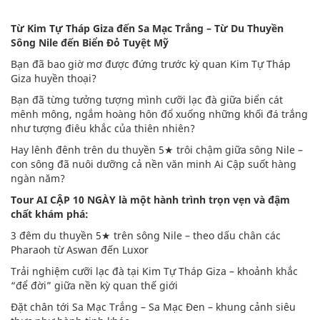
Từ Kim Tự Tháp Giza đến Sa Mạc Trắng – Từ Du Thuyền
Sông Nile đến Biển Đỏ Tuyệt Mỹ
Bạn đã bao giờ mơ được đứng trước kỳ quan Kim Tự Tháp
Giza huyền thoại?
Bạn đã từng tưởng tượng mình cưỡi lạc đà giữa biển cát
mênh mông, ngắm hoàng hôn đổ xuống những khối đá trắng
như tượng điêu khắc của thiên nhiên?
Hay lênh đênh trên du thuyền 5★ trôi chậm giữa sông Nile –
con sông đã nuôi dưỡng cả nền văn minh Ai Cập suốt hàng
ngàn năm?
Tour AI CẬP 10 NGÀY là một hành trình trọn vẹn và đậm
chất khám phá:
3 đêm du thuyền 5★ trên sông Nile – theo dấu chân các
Pharaoh từ Aswan đến Luxor
Trải nghiệm cưỡi lạc đà tại Kim Tự Tháp Giza – khoảnh khắc
“để đời” giữa nền kỳ quan thế giới
Đặt chân tới Sa Mạc Trắng – Sa Mạc Đen – khung cảnh siêu