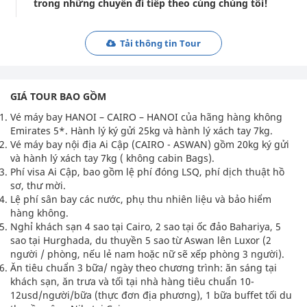
trong những chuyến đi tiếp theo cùng chúng tôi!
Tải thông tin Tour
GIÁ TOUR BAO GỒM
Vé máy bay HANOI – CAIRO – HANOI của hãng hàng không
Emirates 5*. Hành lý ký gửi 25kg và hành lý xách tay 7kg.
Vé máy bay nội địa Ai Cập (CAIRO - ASWAN) gồm 20kg ký gửi
và hành lý xách tay 7kg ( không cabin Bags).
Phí visa Ai Cập, bao gồm lệ phí đóng LSQ, phí dịch thuật hồ
sơ, thư mời.
Lệ phí sân bay các nước, phụ thu nhiên liệu và bảo hiểm
hàng không.
Nghỉ khách sạn 4 sao tại Cairo, 2 sao tại ốc đảo Bahariya, 5
sao tại Hurghada, du thuyền 5 sao từ Aswan lên Luxor (2
người / phòng, nếu lẻ nam hoặc nữ sẽ xếp phòng 3 người).
Ăn tiêu chuẩn 3 bữa/ ngày theo chương trình: ăn sáng tại
khách sạn, ăn trưa và tối tại nhà hàng tiêu chuẩn 10-
12usd/người/bữa (thực đơn địa phương), 1 bữa buffet tối du