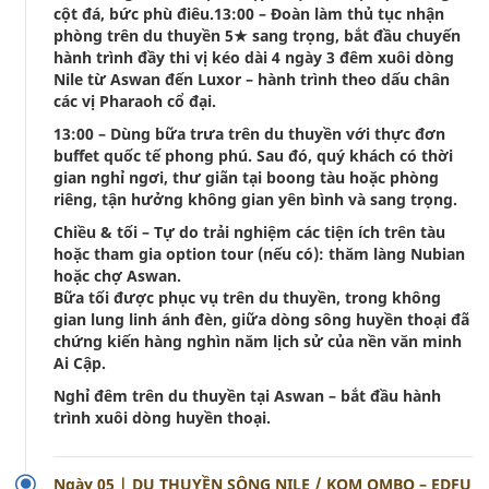
cột đá, bức phù điêu.13:00 – Đoàn làm thủ tục nhận
phòng trên du thuyền 5★ sang trọng, bắt đầu chuyến
hành trình đầy thi vị kéo dài 4 ngày 3 đêm xuôi dòng
Nile từ Aswan đến Luxor – hành trình theo dấu chân
các vị Pharaoh cổ đại.
13:00 – Dùng bữa trưa trên du thuyền với thực đơn
buffet quốc tế phong phú. Sau đó, quý khách có thời
gian nghỉ ngơi, thư giãn tại boong tàu hoặc phòng
riêng, tận hưởng không gian yên bình và sang trọng.
Chiều & tối – Tự do trải nghiệm các tiện ích trên tàu
hoặc tham gia option tour (nếu có): thăm làng Nubian
hoặc chợ Aswan.
Bữa tối được phục vụ trên du thuyền, trong không
gian lung linh ánh đèn, giữa dòng sông huyền thoại đã
chứng kiến hàng nghìn năm lịch sử của nền văn minh
Ai Cập.
Nghỉ đêm trên du thuyền tại Aswan – bắt đầu hành
trình xuôi dòng huyền thoại.
Ngày 05 | DU THUYỀN SÔNG NILE / KOM OMBO – EDFU