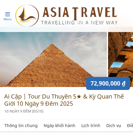
Menu
DU LỊCH CHÂU PHI
AI CẬP
72,900,000 ₫
Ai Cập | Tour Du Thuyền 5★ & Kỳ Quan Thế
Giới 10 Ngày 9 Đêm 2025
10 NGÀY 9 ĐÊM (EG10)
Thông tin chung
Ngày khởi hành
Lịch trình
Dịch vụ
Đi