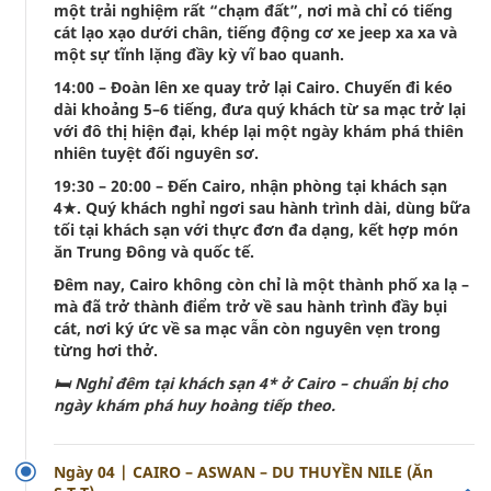
một trải nghiệm rất “chạm đất”, nơi mà chỉ có tiếng
cát lạo xạo dưới chân, tiếng động cơ xe jeep xa xa và
một sự tĩnh lặng đầy kỳ vĩ bao quanh.
14:00 – Đoàn lên xe quay trở lại Cairo. Chuyến đi kéo
dài khoảng 5–6 tiếng, đưa quý khách từ sa mạc trở lại
với đô thị hiện đại, khép lại một ngày khám phá thiên
nhiên tuyệt đối nguyên sơ.
19:30 – 20:00 – Đến Cairo, nhận phòng tại khách sạn
4★. Quý khách nghỉ ngơi sau hành trình dài, dùng bữa
tối tại khách sạn với thực đơn đa dạng, kết hợp món
ăn Trung Đông và quốc tế.
Đêm nay, Cairo không còn chỉ là một thành phố xa lạ –
mà đã trở thành điểm trở về sau hành trình đầy bụi
cát, nơi ký ức về sa mạc vẫn còn nguyên vẹn trong
từng hơi thở.
🛏 Nghỉ đêm tại khách sạn 4* ở Cairo – chuẩn bị cho
ngày khám phá huy hoàng tiếp theo.
Ngày 04 | CAIRO – ASWAN – DU THUYỀN NILE (Ăn