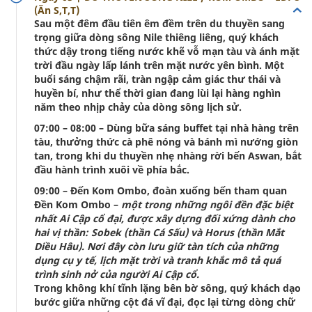
(Ăn S,T,T)
Sau một đêm đầu tiên êm đềm trên du thuyền sang
trọng giữa dòng sông Nile thiêng liêng, quý khách
thức dậy trong tiếng nước khẽ vỗ mạn tàu và ánh mặt
trời đầu ngày lấp lánh trên mặt nước yên bình. Một
buổi sáng chậm rãi, tràn ngập cảm giác thư thái và
huyền bí, như thể thời gian đang lùi lại hàng nghìn
năm theo nhịp chảy của dòng sông lịch sử.
07:00 – 08:00 – Dùng bữa sáng buffet tại nhà hàng trên
tàu, thưởng thức cà phê nóng và bánh mì nướng giòn
tan, trong khi du thuyền nhẹ nhàng rời bến Aswan, bắt
đầu hành trình xuôi về phía bắc.
09:00 – Đến Kom Ombo, đoàn xuống bến tham quan
Đền Kom Ombo –
một trong những ngôi đền đặc biệt
nhất Ai Cập cổ đại, được xây dựng đối xứng dành cho
hai vị thần: Sobek (thần Cá Sấu) và Horus (thần Mắt
Diều Hâu). Nơi đây còn lưu giữ tàn tích của những
dụng cụ y tế, lịch mặt trời và tranh khắc mô tả quá
trình sinh nở của người Ai Cập cổ.
Trong không khí tĩnh lặng bên bờ sông, quý khách dạo
bước giữa những cột đá vĩ đại, đọc lại từng dòng chữ