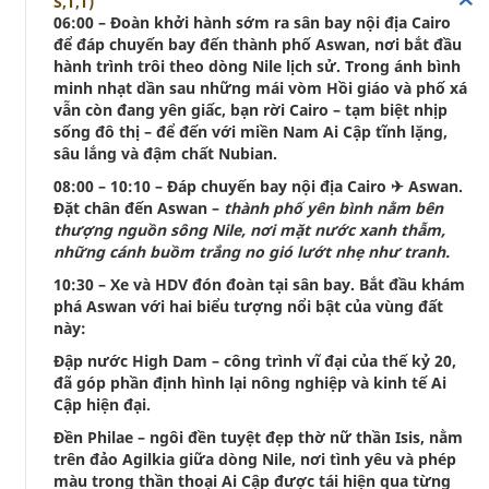
S,T,T)
06:00 – Đoàn khởi hành sớm ra sân bay nội địa Cairo
để đáp chuyến bay đến thành phố Aswan, nơi bắt đầu
hành trình trôi theo dòng Nile lịch sử. Trong ánh bình
minh nhạt dần sau những mái vòm Hồi giáo và phố xá
vẫn còn đang yên giấc, bạn rời Cairo – tạm biệt nhịp
sống đô thị – để đến với miền Nam Ai Cập tĩnh lặng,
sâu lắng và đậm chất Nubian.
08:00 – 10:10 – Đáp chuyến bay nội địa Cairo ✈ Aswan.
Đặt chân đến Aswan –
thành phố yên bình nằm bên
thượng nguồn sông Nile, nơi mặt nước xanh thẫm,
những cánh buồm trắng no gió lướt nhẹ như tranh.
10:30 – Xe và HDV đón đoàn tại sân bay. Bắt đầu khám
phá Aswan với hai biểu tượng nổi bật của vùng đất
này:
Đập nước High Dam – công trình vĩ đại của thế kỷ 20,
đã góp phần định hình lại nông nghiệp và kinh tế Ai
Cập hiện đại.
Đền Philae – ngôi đền tuyệt đẹp thờ nữ thần Isis, nằm
trên đảo Agilkia giữa dòng Nile, nơi tình yêu và phép
màu trong thần thoại Ai Cập được tái hiện qua từng