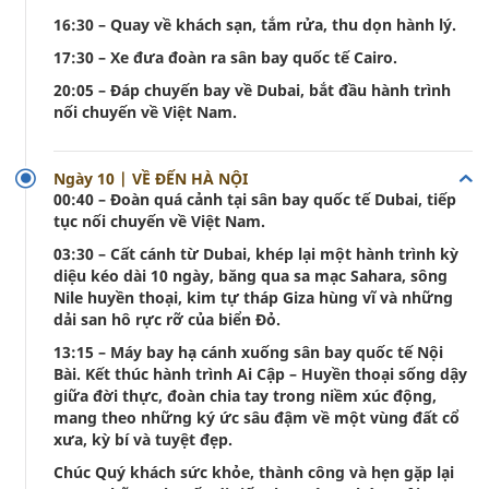
16:30 – Quay về khách sạn, tắm rửa, thu dọn hành lý.
17:30 – Xe đưa đoàn ra sân bay quốc tế Cairo.
20:05 – Đáp chuyến bay về Dubai, bắt đầu hành trình
nối chuyến về Việt Nam.
Ngày 10 | VỀ ĐẾN HÀ NỘI
00:40 – Đoàn quá cảnh tại sân bay quốc tế Dubai, tiếp
tục nối chuyến về Việt Nam.
03:30 – Cất cánh từ Dubai, khép lại một hành trình kỳ
diệu kéo dài 10 ngày, băng qua sa mạc Sahara, sông
Nile huyền thoại, kim tự tháp Giza hùng vĩ và những
dải san hô rực rỡ của biển Đỏ.
13:15 – Máy bay hạ cánh xuống sân bay quốc tế Nội
Bài. Kết thúc hành trình Ai Cập – Huyền thoại sống dậy
giữa đời thực, đoàn chia tay trong niềm xúc động,
mang theo những ký ức sâu đậm về một vùng đất cổ
xưa, kỳ bí và tuyệt đẹp.
Chúc Quý khách sức khỏe, thành công và hẹn gặp lại