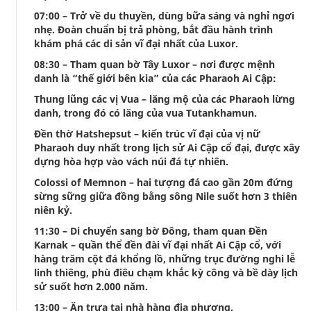
07:00 – Trở về du thuyền, dùng bữa sáng và nghỉ ngơi
nhẹ. Đoàn chuẩn bị trả phòng, bắt đầu hành trình
khám phá các di sản vĩ đại nhất của Luxor.
08:30 – Tham quan bờ Tây Luxor – nơi được mệnh
danh là “thế giới bên kia” của các Pharaoh Ai Cập:
Thung lũng các vị Vua – lăng mộ của các Pharaoh lừng
danh, trong đó có lăng của vua Tutankhamun.
Đền thờ Hatshepsut – kiến trúc vĩ đại của vị nữ
Pharaoh duy nhất trong lịch sử Ai Cập cổ đại, được xây
dựng hòa hợp vào vách núi đá tự nhiên.
Colossi of Memnon – hai tượng đá cao gần 20m đứng
sừng sững giữa đồng bằng sông Nile suốt hơn 3 thiên
niên kỷ.
11:30 – Di chuyển sang bờ Đông, tham quan Đền
Karnak – quần thể đền đài vĩ đại nhất Ai Cập cổ, với
hàng trăm cột đá khổng lồ, những trục đường nghi lễ
linh thiêng, phù điêu chạm khắc kỳ công và bề dày lịch
sử suốt hơn 2.000 năm.
13:00 – Ăn trưa tại nhà hàng địa phương.