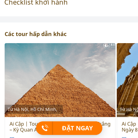
Checklist khởi hành
Các tour hấp dẫn khác
Từ Hà Nội, Hồ Chí Minh,
Từ Hà Nộ
Ai Cập | Tour Từ Biển Đỏ Đến Sa Mạc Trắng
Ai Cập
ĐẶT NGAY
– Kỳ Quan Ai Cập 8 Ngày 7 Đêm 2025
Ngày 8