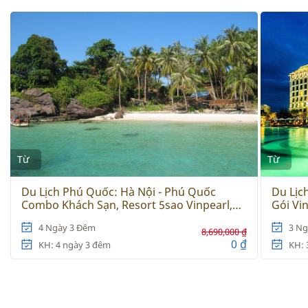
Từ
Từ
Du Lịch Phú Quốc: Hà Nội - Phú Quốc
Du Lịc
Combo Khách Sạn, Resort 5sao Vinpearl,
Gói Vi
Vé Máy Bay
4 Ngày 3 Đêm
3 Ng
8,690,000 ₫
0 ₫
KH: 4 ngày 3 đêm
KH: 