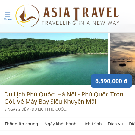
Menu
6,590,000 ₫
Du Lịch Phú Quốc: Hà Nội - Phú Quốc Trọn
Gói, Vé Máy Bay Siêu Khuyến Mãi
3 NGÀY 2 ĐÊM (DU LỊCH PHÚ QUỐC)
Thông tin chung
Ngày khởi hành
Lịch trình
Dịch vụ
Đi