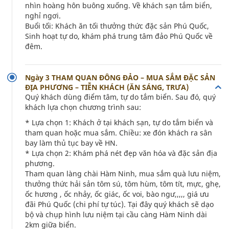
nhìn hoàng hôn buông xuống. Về khách sạn tắm biển,
nghỉ ngơi.
Buổi tối: Khách ăn tối thưởng thức đặc sản Phú Quốc,
Sinh hoạt tự do, khám phá trung tâm đảo Phú Quốc về
đêm.
Ngày 3 THAM QUAN ĐÔNG ĐẢO – MUA SẮM ĐẶC SẢN
ĐỊA PHƯƠNG – TIỄN KHÁCH (ĂN SÁNG, TRƯA)
Quý khách dùng điểm tâm, tự do tắm biển. Sau đó, quý
khách lựa chọn chương trình sau:
* Lựa chọn 1: Khách ở tại khách sạn, tự do tắm biển và
tham quan hoặc mua sắm. Chiều: xe đón khách ra sân
bay làm thủ tục bay về HN.
* Lựa chọn 2: Khám phá nét đẹp văn hóa và đặc sản địa
phương.
Tham quan làng chài Hàm Ninh, mua sắm quà lưu niệm,
thưởng thức hải sản tôm sú, tôm hùm, tôm tít, mực, ghẹ,
ốc hương , ốc nhảy, ốc giác, ốc voi, bào ngư,,,,, giá ưu
đãi Phú Quốc (chi phí tự túc). Tại đây quý khách sẽ dạo
bộ và chụp hình lưu niệm tại cầu càng Hàm Ninh dài
2km giữa biển.