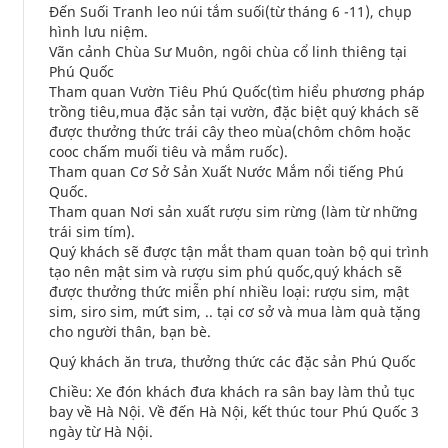
Đến Suối Tranh leo núi tắm suối(từ tháng 6 -11), chụp
hình lưu niệm.
Vãn cảnh Chùa Sư Muôn, ngôi chùa cổ linh thiêng tại
Phú Quốc
Tham quan Vườn Tiêu Phú Quốc(tìm hiểu phương pháp
trồng tiêu,mua đặc sản tại vườn, đặc biệt quý khách sẽ
được thưởng thức trái cây theo mùa(chôm chôm hoặc
cooc chấm muối tiêu và mắm ruốc).
Tham quan Cơ Sở Sản Xuất Nước Mắm nổi tiếng Phú
Quốc.
Tham quan Nơi sản xuất rượu sim rừng (làm từ những
trái sim tím).
Quý khách sẽ được tận mắt tham quan toàn bộ qui trình
tạo nên mật sim và rượu sim phú quốc,quý khách sẽ
được thưởng thức miễn phí nhiều loại: rượu sim, mật
sim, siro sim, mứt sim, .. tại cơ sở và mua làm quà tặng
cho người thân, bạn bè.
Quý khách ăn trưa, thưởng thức các đặc sản Phú Quốc
Chiều: Xe đón khách đưa khách ra sân bay làm thủ tục
bay về Hà Nội. Về đến Hà Nội, kết thúc tour Phú Quốc 3
ngày từ Hà Nội.