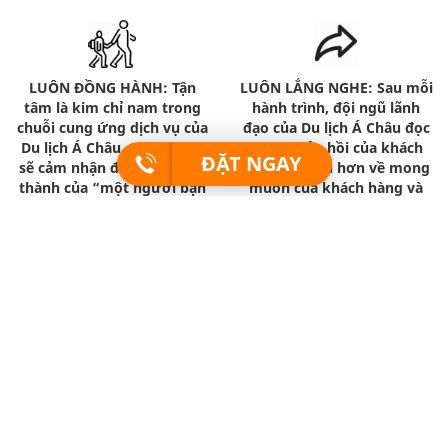
LUÔN ĐỒNG HÀNH: Tận
LUÔN LẮNG NGHE: Sau mỗi
tâm là kim chỉ nam trong
hành trình, đội ngũ lãnh
chuỗi cung ứng dịch vụ của
đạo của Du lịch Á Châu đọc
Du lịch Á Châu. Quý khách
từng phản hồi của khách
ĐẶT NGAY
sẽ cảm nhận được sự chân
hàng để hiểu hơn về mong
thành của “một người bạn
muốn của khách hàng và
đồng hành” hơn là của 1
những bất cập của chương
người bán hàng với 1
trình.
khách hàng.
Mạng xã hội
Thông tin liên hệ