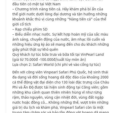
đầu tiên có mặt tại Việt Nam
– Chương trình nàng tiên cá. Hãy khám phá bí ẩn của
thế giới nước dưới lòng đại dương và tận hưởng những
khoảnh khắc thú vị cùng những “Nàng tiên cá” của thế
giới cổ tích
– Rạp chiếu phim 5D
– Biểu diễn nhạc nước. Sự kết hợp hoàn mỹ của sắc màu
ánh sáng, chuyển động của nước, âm nhạc lôi cuốn và
những hiệu ứng kỳ ảo sẽ mang đến cho du khách những
giây phút thật sự khó quên
Quý khách tự túc bữa trưa và bữa tối tại VinPearl Land
(giá từ 70.000đ -100.000đ/suất tùy món ăn)
Lựa chọn 2: Safari World (chi phí vé vào cổng tự túc)
Đến với công viên Vinpearl Safari Phú Quốc, hệ sinh thái
đa dạng và đời sống hoang dã độc đáo của khoảng 2000
cá thể động vật đại diện cho 130 loài đặc trưng của Châu
Phi và Ấn Độ được tái hiện sinh động tại Công viên; gồm
những khu cảnh quan thiên nhiên hùng vĩ như rừng
rậm, thảo nguyên, vùng cận nhiệt đới, vùng đất ngập
nước hoặc đồng cỏ… Không những thế, vượt trên những
giá trị du lịch và khám phá, Vinpearl Safari còn là một
trung tâm chăm sóc và bảo tồn động vật hoang dã mang