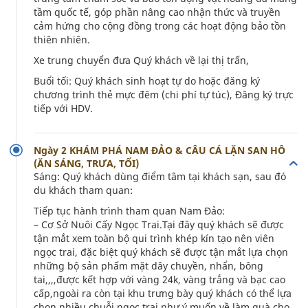
tầm quốc tế, góp phần nâng cao nhận thức và truyền
cảm hứng cho cộng đồng trong các hoạt động bảo tồn
thiên nhiên.
Xe trung chuyển đưa Quý khách về lại thị trấn,
Buổi tối: Quý khách sinh hoạt tự do hoặc đăng ký
chương trình thẻ mực đêm (chi phí tự túc), Đăng ký trực
tiếp với HDV.
Ngày 2 KHÁM PHÁ NAM ĐẢO & CÂU CÁ LẶN SAN HÔ
(ĂN SÁNG, TRƯA, TỐI)
Sáng: Quý khách dùng điểm tâm tại khách sạn, sau đó
du khách tham quan:
Tiếp tục hành trình tham quan Nam Đảo:
– Cơ Sở Nuôi Cấy Ngọc Trai.Tại đây quý khách sẽ được
tận mắt xem toàn bộ qui trình khép kín tạo nên viên
ngọc trai, đặc biệt quý khách sẽ được tận mắt lựa chọn
những bộ sản phấm mặt dây chuyền, nhẩn, bông
tai,,,,được kết hợp với vàng 24k, vàng trắng và bạc cao
cấp,ngoài ra còn tại khu trưng bày quý khách có thể lựa
chọn nhiều chuỗi ngọc trai như ý muốn về làm quà cho