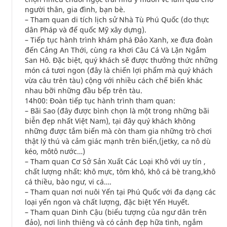
người thân, gia đình, bạn bè.
– Tham quan di tích lịch sử Nhà Tù Phú Quốc (do thực
dân Pháp và đế quốc Mỹ xây dựng).
– Tiếp tục hành trình khám phá Đảo Xanh, xe đưa đoàn
đến Cảng An Thới, cùng ra khơi Câu Cá Và Lặn Ngắm
San Hô. Đặc biệt, quý khách sẽ được thưởng thức những
món cá tươi ngon (đây là chiến lợi phẩm mà quý khách
vừa câu trên tàu) cộng với nhiều cách chế biến khác
nhau bỡi những đầu bếp trên tàu.
14h00: Đoàn tiếp tục hành trình tham quan:
– Bãi Sao (đây được bình chọn là một trong những bãi
biễn đẹp nhất Việt Nam), tại đây quý khách không
những được tắm biển mà còn tham gia những trò chơi
thật lý thú và cảm giác mạnh trên biển,(jetky, ca nô dù
kéo, môtô nước…)
– Tham quan Cơ Sở Sản Xuất Các Loại Khô với uy tín ,
chất lượng nhất: khô mực, tôm khô, khô cá bè trang,khô
cá thiều, bào ngư, vi cá….
– Tham quan nơi nuôi Yến tại Phú Quốc với đa dạng các
loại yến ngon và chất lượng, đặc biệt Yến Huyết.
– Tham quan Dinh Cậu (biểu tượng của ngư dân trên
đảo), nơi linh thiêng và có cảnh đẹp hữa tình, ngắm