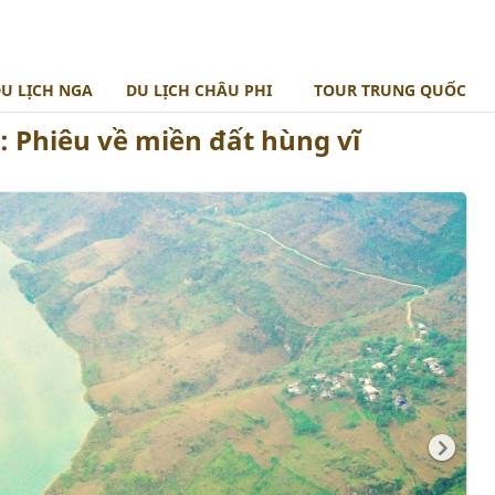
U LỊCH NGA
DU LỊCH CHÂU PHI
TOUR TRUNG QUỐC
 Phiêu về miền đất hùng vĩ
BẮC ÂU
TOUR MOROCCO
ĐÔNG ÂU
BALKAN