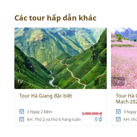
Các tour hấp dẫn khác
Từ
Từ
Tour Hà Giang đặc biệt
Tour Hà 
Mạch 20
3 Ngày 2 Đêm
3 Ngày
3,980,000 ₫
0 ₫
KH: Thứ 2 và thứ 6 hàng tuần
KH: th