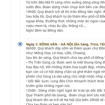
Từ trên đèo Mã Pí Lèng nhìn xuống dòng sông Nh
sườn đèo. Đoàn dừng chân chụp ảnh bên con đèo
19h00: Quý khách trở về thị trấn Đồng Văn nghỉ. 
Sau bữa tối, Quý khách tự do thăm khu phố cổ Đồ
ngoại khóa, thưởng thức những món ăn ngon của 
rượu mem lá, cháo ấu tẩu, thắng cô....
Nghỉ đêm tại Đồng Văn.
Ngày 3: ĐỒNG VĂN – HÀ NỘI (Ăn Sáng, Trưa, Tối
06h00: Quý khách dậy sớm và thăm quan chợ Đồng 
như: Mông Hoa, Lô Hoa, Lôlô, Choang.
Sau khi ăn sáng, Quý khách chia tay phố cổ Đồng
• Thị Trấn Sủng Là: được xem là một thung lũng 
hoa đào nở, Với những thảm hoa tuyệt đẹp, những
bạn còn có cơ hội dừng chân và ghé thăm ngôi n
phiên chợ Sủng Là vào sáng chủ nhật nhộn nhịp 
• Dốc Bắc Sum: cung đèo Chín Khoanh thách thức rấ
trườn giữa những ngọn núi.
12h00 : Dừng chân nghỉ ngơi ăn trưa tại dốc Bắ
Qua Thành phố Hà Giang, đoàn chụp ảnh lưu niệm
Quý khách lên xe trở về Hà Nội (Dự kiến 20h00 v
Chia tay đoàn và hẹn gặp lại!