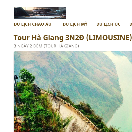
DU LỊCH CHÂU ÂU
DU LỊCH MỸ
DU LỊCH ÚC
D
Tour Hà Giang 3N2Đ (LIMOUSINE):
TÂY ÂU
TOUR NAM PHI
NAM ÂU
AI CẬP
3 NGÀY 2 ĐÊM (TOUR HÀ GIANG)
TÂY ĐÔNG ÂU