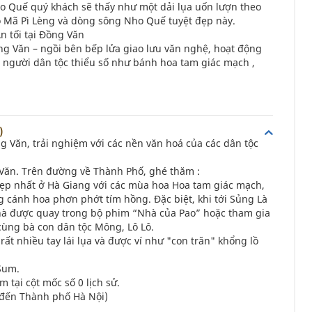
o Quế quý khách sẽ thấy như một dải lụa uốn lượn theo
 Mã Pì Lèng và dòng sông Nho Quế tuyệt đẹp này.
Ăn tối tại Đồng Văn
ng Văn – ngồi bên bếp lửa giao lưu văn nghệ, hoạt động
người dân tộc thiểu số như bánh hoa tam giác mạch ,
)
Văn, trải nghiệm với các nền văn hoá của các dân tộc
 Văn. Trên đường về Thành Phố, ghé thăm :
đẹp nhất ở Hà Giang với các mùa hoa Hoa tam giác mạch,
 cánh hoa phơn phớt tím hồng. Đặc biệt, khi tới Sủng Là
hà được quay trong bộ phim “Nhà của Pao” hoặc tham gia
cùng bà con dân tộc Mông, Lô Lô.
t nhiều tay lái lụa và được ví như "con trăn" khổng lồ
c Sum.
 tại cột mốc số 0 lịch sử.
ề đến Thành phố Hà Nội)