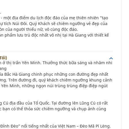
g.
- một địa điểm du lịch độc đáo của mẹ thiên nhiên "tạo
sự tích Núi Đôi. Quý Khách sẽ chiêm ngưỡng vẻ đẹp của
ròn của người thiếu nữ, vô cùng độc đáo.
ản phẩm lưu trú độc nhất vô nhị tại Hà Giang với thiết kế
Tối)
 ở thị trấn Yên Minh. Thưởng thức bữa sáng và nhâm nhi
iang
phía Bắc Hà Giang chinh phục những con đường đẹp nhất
ường. Trên đường đi, quý khách chiêm ngưỡng khung cảnh
Yên Minh, những ngọn núi trùng trùng điệp điệp ngút
 Cú địa đầu của Tổ Quốc. Tại đường lên Lũng Cú có rất
c bạn có thể thỏa sức chiêm ngưỡng và chụp ảnh cùng
Đỉnh Đèo” nổi tiếng nhất của Việt Nam – Đèo Mã Pí Lèng.