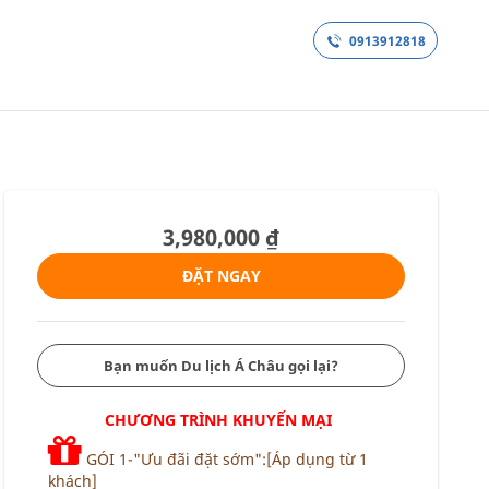
0913912818
ANH
THỔ NHĨ KỲ
3,980,000 ₫
ĐẶT NGAY
Bạn muốn Du lịch Á Châu gọi lại?
CHƯƠNG TRÌNH KHUYẾN MẠI
GÓI 1-"Ưu đãi đặt sớm":[Áp dụng từ 1
khách]