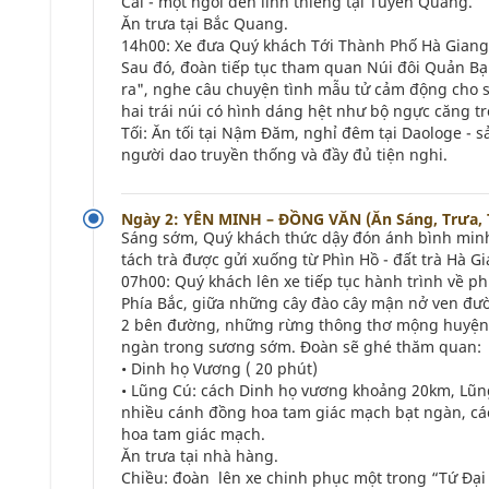
Cái - một ngôi đền linh thiêng tại Tuyên Quang.
Ăn trưa tại Bắc Quang.
14h00: Xe đưa Quý khách Tới Thành Phố Hà Gian
Sau đó, đoàn tiếp tục tham quan Núi đôi Quản Bạ 
ra", nghe câu chuyện tình mẫu tử cảm động cho 
hai trái núi có hình dáng hệt như bộ ngực căng t
Tối: Ăn tối tại Nậm Đăm, nghỉ đêm tại Daologe - s
người dao truyền thống và đầy đủ tiện nghi.
Ngày 2: YÊN MINH – ĐỒNG VĂN (Ăn Sáng, Trưa, 
Sáng sớm, Quý khách thức dậy đón ánh bình minh
tách trà được gửi xuống từ Phìn Hồ - đất trà Hà G
07h00: Quý khách lên xe tiếp tục hành trình về 
Phía Bắc, giữa những cây đào cây mận nở ven đ
2 bên đường, những rừng thông thơ mộng huyện 
ngàn trong sương sớm. Đoàn sẽ ghé thăm quan:
• Dinh họ Vương ( 20 phút)
• Lũng Cú: cách Dinh họ vương khoảng 20km, Lũng
nhiều cánh đồng hoa tam giác mạch bạt ngàn, cá
hoa tam giác mạch.
Ăn trưa tại nhà hàng.
Chiều: đoàn lên xe chinh phục một trong “Tứ Đại 