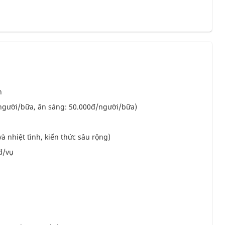
ăn
người/bữa, ăn sáng: 50.000đ/người/bữa)
 nhiệt tình, kiến thức sâu rộng)
đ/vụ