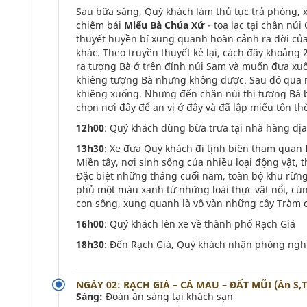
Sau bữa sáng, Quý khách làm thủ tục trả phòng,
chiêm bái
Miếu Bà Chúa Xứ
- toạ lạc tại chân nú
thuyết huyền bí xung quanh hoàn cảnh ra đời của 
khác. Theo truyền thuyết kẻ lại, cách đây khoảng
ra tượng Bà ở trên đỉnh núi Sam và muốn đưa xu
khiêng tượng Bà nhưng không được. Sau đó qua mi
khiêng xuống. Nhưng đến chân núi thì tượng Bà b
chọn nơi đây để an vị ở đây và đã lập miếu tôn th
12h00
: Quý khách dùng bữa trưa tại nhà hàng đ
13h30
: Xe đưa Quý khách đi tịnh biên tham quan
Miền tây, nơi sinh sống của nhiều loại động vật, 
Đặc biệt những tháng cuối năm, toàn bộ khu rừng
phủ một màu xanh từ những loài thực vật nổi, cù
con sông, xung quanh là vô vàn những cây Tràm ca
16h00
: Quý khách lên xe về thành phố Rạch Giá
18h30
: Đến Rạch Giá, Quý khách nhận phòng ngh
NGÀY 02: RẠCH GIÁ – CÀ MAU – ĐẤT MŨI (Ăn S,T
Sáng:
Đoàn ăn sáng tại khách sạn