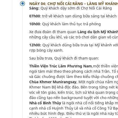
NGÀY 04: CHỢ NỔI CÁI RĂNG – LÀNG MỸ KHÁNH 
Sáng:
Quý khách dậy sớm đi Chợ Nổi Cái Răng
07h00
: trở về khách sạn dùng bữa sáng tại khách 
10h00
: Quý khách làm thủ tục trả phòng
Xe đưa đoàn đi tham quan
Làng du lịch Mỹ Khán
những cây cầu khỉ, và các trò chơi dân gian vô c
12h00:
Quý khách dùng bữa trưa tại Mỹ khánh vớ
rợp bóng cây xanh.
Sau bữa trưa, Quý khách đi tham quan:
Thiền Viện Trúc Lâm Phương Nam
,một thiền vi
ngói tám mái theo theo phong cách nhà Trần. Tổ 
và Gác chuông được làm theo kiểu tháp chuông ch
Chùa Khmer Munirangsay
, Một ngôi chùa nằm ng
Khmer Nam Bộ khá độc đáo. Bên trong từng nét ki
vóc về tôn giáo, kiến trúc, lịch sử khá quan trọ
đáo cũng tạo nên background tuyệt vời cho những
Nhà cổ Bình Thủy
là ngôi nhà cổ nổi tiếng khắp m
cạnh nhà cổ Huỳnh Thủy Lê và nhà cổ Công Tử Bạc 
nhiều bức hình đẹp. Điều thú vị là ngôi nhà này 