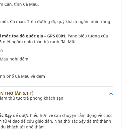
ăm Căn, tỉnh Cà Mau.
ất mũi, Cà mau. Trên đường đi, quý khách ngắm nhìn rừng
i mốc tọa độ quốc gia – GPS 0001
, Pano biểu tượng của
5 mét ngắm nhìn toàn bộ cảnh đất Mũi.
ăn
à Mau nghỉ đêm
hành phố Cà Mau về đêm
N THƠ (Ăn S,T,T)
làm thủ tục trả phòng khách sạn.
ắc Xậy
để được hiểu hơn về câu chuyện cảm động về cuộc
h tử vì đạo để cứu giáo dân, Nhà thờ Tắc Sậy đã trở thành
 du khách tới ghé thăm.