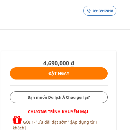
0913912818
ANH
THỔ NHĨ KỲ
4,690,000 ₫
ĐẶT NGAY
Bạn muốn Du lịch Á Châu gọi lại?
CHƯƠNG TRÌNH KHUYẾN MẠI
GÓI 1-"Ưu đãi đặt sớm":[Áp dụng từ 1
khách]