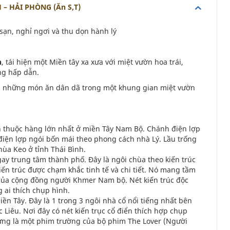
– HẢI PHÒNG (Ăn S,T)
sạn, nghỉ ngơi và thu dọn hành lý
h
, tái hiện một Miền tây xa xưa với miệt vườn hoa trái,
ùng hấp dẫn.
i những món ăn dân dã trong một khung gian miệt vườn
ện thuộc hàng lớn nhất ở miền Tây Nam Bộ. Chánh điện lợp
điện lợp ngói bốn mái theo phong cách nhà Lý. Lầu trống
ùa Keo ở tỉnh Thái Bình.
ay trung tâm thành phố. Đây là ngôi chùa theo kiến trúc
ến trúc được chạm khắc tinh tế và chi tiết. Nó mang tầm
ng của cộng đồng người Khmer Nam bộ. Nét kiến trúc độc
 ai thích chụp hình.
iền Tây. Đây là 1 trong 3 ngôi nhà cổ nổi tiếng nhất bên
Liêu. Nơi đây có nét kiến trục cổ điển thích hợp chụp
từng là một phim trường của bộ phim The Lover (Người