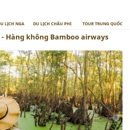
U LỊCH NGA
DU LỊCH CHÂU PHI
TOUR TRUNG QUỐC
) - Hàng không Bamboo airways
BẮC ÂU
TOUR MOROCCO
ĐÔNG ÂU
BALKAN