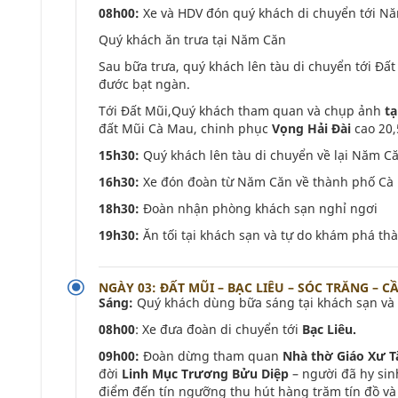
08h00:
Xe và HDV đón quý khách di chuyển tới N
Quý khách ăn trưa tại Năm Căn
Sau bữa trưa, quý khách lên tàu di chuyển tới Đ
đước bạt ngàn.
Tới Đất Mũi,Quý khách tham quan và chụp ảnh
tạ
đất Mũi Cà Mau, chinh phục
Vọng Hải Đài
cao 20,
15h30:
Quý khách lên tàu di chuyển về lại Năm C
16h30:
Xe đón đoàn từ Năm Căn về thành phố C
18h30:
Đoàn nhận phòng khách sạn nghỉ ngơi
19h30:
Ăn tối tại khách sạn và tự do khám phá t
NGÀY 03: ĐẤT MŨI – BẠC LIÊU – SÓC TRĂNG – CẦ
Sáng:
Quý khách dùng bữa sáng tại khách sạn và 
08h00
: Xe đưa đoàn di chuyển tới
Bạc Liêu.
09h00:
Đoàn dừng tham quan
Nhà thờ Giáo Xư T
đời
Linh Mục Trương Bửu Diệp
– người đã hy sin
điểm đến tín ngưỡng thu hút hàng trăm tín đồ và