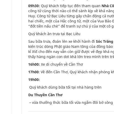
09h30:
Quý khách tiếp tục đến tham quan
Nhà Cô
công tử cùng thời nào có thể sánh kịp về khả năng
Huy. Công tử Bạc Liêu từng gây chấn động cả nướ
hai chiếc, một của Hắc công tử, một của Vua Bảo Đ
“đốt tiền nấu chè” để tranh sự chú ý của một cô g
Quý khách ăn trưa tại Bạc Liêu
Sau bữa trưa, đoàn lên xe khởi hành đi
Sóc Trăn
kiến trúc dòng Phật giáo Nam tông của đồng bào 
kỉ XVI cho đến nay vẫn còn giữ được vẻ đẹp khá n
thấy hàng ngàn con dơi khá lớn treo mình trên tr
16h00:
Xe di chuyển về Cần Thơ
17h00
: Về đến Cần Thơ, Quý khách nhận phòng k
19h00:
Quý khách dùng bữa tối tại nhà hàng trên
Du Thuyền Cần Thơ
– vừa thưởng thức bữa tối vừa ngắm đôi bờ sông 