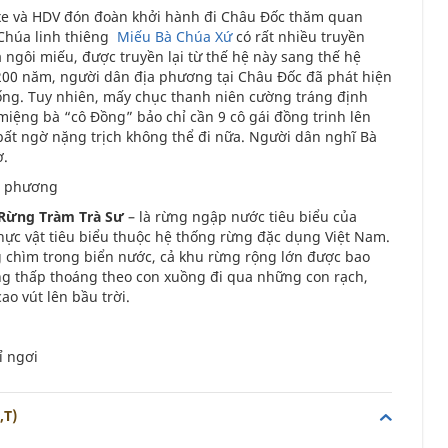
 xe và HDV đón đoàn khởi hành đi Châu Đốc thăm quan
i Chúa linh thiêng
Miếu Bà Chúa Xứ
có rất nhiều truyền
ngôi miếu, được truyền lại từ thế hệ này sang thế hệ
 200 năm, người dân địa phương tại Châu Đốc đã phát hiện
ống. Tuy nhiên, mấy chục thanh niên cường tráng định
ệng bà “cô Đồng” bảo chỉ cần 9 cô gái đồng trinh lên
ất ngờ nặng trịch không thể đi nữa. Người dân nghĩ Bà
ờ.
ịa phương
Rừng Tràm Trà Sư
– là rừng ngập nước tiêu biểu của
thực vật tiêu biểu thuộc hệ thống rừng đặc dụng Việt Nam.
 chìm trong biển nước, cả khu rừng rộng lớn được bao
ng thấp thoáng theo con xuồng đi qua những con rạch,
o vút lên bầu trời.
ỉ ngơi
,T)