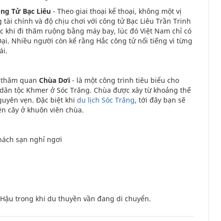
ng Tử Bạc Liêu
- Theo giai thoại kể thoại, không một vị
 tài chính và độ chịu chơi với công tử Bạc Liêu Trần Trinh
c khi đi thăm ruộng bằng máy bay, lúc đó Việt Nam chỉ có
ại. Nhiều người còn kể rằng Hắc công tử nổi tiếng vì từng
ái.
g
thăm quan
Chùa Dơi
- là một công trình tiêu biểu cho
dân tộc Khmer ở Sóc Trăng. Chùa được xây từ khoảng thế
guyên vẹn. Đặc biệt khi
du lịch Sóc Trăng
, tới đây bạn sẽ
ên cây ở khuôn viên chùa.
hách sạn nghỉ ngơi
Hậu trong khi du thuyền vần đang di chuyển.