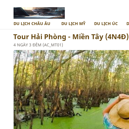
DU LỊCH CHÂU ÂU
DU LỊCH MỸ
DU LỊCH ÚC
D
Tour Hải Phòng - Miền Tây (4N4Đ
TÂY ÂU
TOUR NAM PHI
NAM ÂU
AI CẬP
4 NGÀY 3 ĐÊM (AC_MT01)
TÂY ĐÔNG ÂU