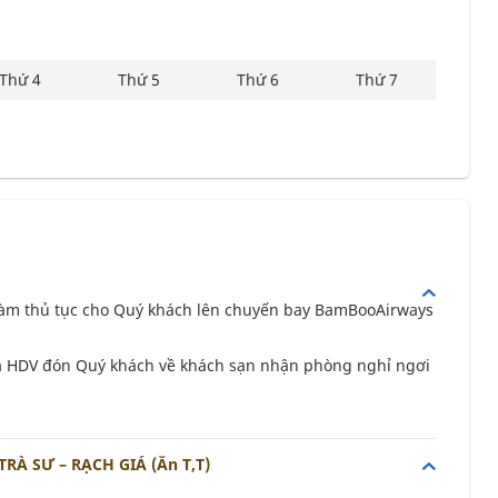
Thứ 4
Thứ 5
Thứ 6
Thứ 7
 làm thủ tục cho Quý khách lên chuyến bay BamBooAirways
và HDV đón Quý khách về khách sạn nhận phòng nghỉ ngơi
RÀ SƯ – RẠCH GIÁ (Ăn T,T)