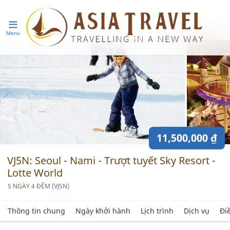
Menu
11,500,000 ₫
VJ5N: Seoul - Nami - Trượt tuyết Sky Resort -
Lotte World
5 NGÀY 4 ĐÊM (VJ5N)
Thông tin chung
Ngày khởi hành
Lịch trình
Dịch vụ
Đi