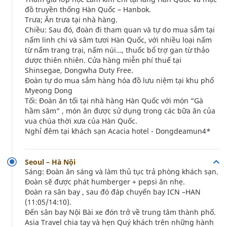
đồ truyền thống Hàn Quốc – Hanbok.
Trưa; Ăn trưa tại nhà hàng.
Chiều: Sau đó, đoàn đi tham quan và tự do mua sắm tại
nấm linh chi và sâm tươi Hàn Quốc, với nhiều loại nấm
từ nấm trang trại, nấm núi…, thuốc bổ trợ gan từ thảo
dược thiên nhiên. Cửa hàng miễn phí thuế tại
Shinsegae, Dongwha Duty Free.
Đoàn tự do mua sắm hàng hóa đồ lưu niệm tại khu phố
Myeong Dong
Tối: Đoàn ăn tối tại nhà hàng Hàn Quốc với món “Gà
hầm sâm“ , món ăn được sử dụng trong các bữa ăn của
vua chúa thời xưa của Hàn Quốc.
Nghỉ đêm tại khách sạn Acacia hotel - Dongdeamun4*
Seoul – Hà Nội
Sáng: Đoàn ăn sáng và làm thủ tục trả phòng khách sạn.
Đoàn sẽ được phát humberger + pepsi ăn nhẹ.
Đoàn ra sân bay , sau đó đáp chuyến bay ICN –HAN
(11:05/14:10).
Đến sân bay Nội Bài xe đón trở về trung tâm thành phố.
Asia Travel chia tay và hẹn Quý khách trên những hành