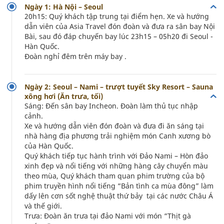
Ngày 1: Hà Nội – Seoul
20h15: Quý khách tập trung tại điểm hẹn. Xe và hướng
dẫn viên của Asia Travel đón đoàn và đưa ra sân bay Nội
Bài, sau đó đáp chuyến bay lúc 23h15 – 05h20 đi Seoul -
Hàn Quốc.
Đoàn nghỉ đêm trên máy bay .
Ngày 2: Seoul – Nami – trượt tuyết Sky Resort – Sauna
xông hơi (Ăn trưa, tối)
Sáng: Đến sân bay Incheon. Đoàn làm thủ tục nhập
cảnh.
Xe và hướng dẫn viên đón đoàn và đưa đi ăn sáng tại
nhà hàng địa phương trải nghiệm món Canh xương bò
của Hàn Quốc.
Quý khách tiếp tục hành trình với Đảo Nami – Hòn đảo
xinh đẹp và nổi tiếng với những hàng cây chuyển màu
theo mùa, Quý khách tham quan phim trường của bộ
phim truyền hình nổi tiếng “Bản tình ca mùa đông” làm
dấy lên cơn sốt nghệ thuật thứ bảy tại các nước Châu Á
và thế giới.
Trưa: Đoàn ăn trưa tại đảo Nami với món “Thịt gà