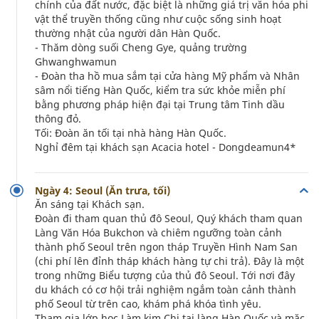
chính của đất nước, đặc biệt là những giá trị văn hóa phi
vật thể truyền thống cũng như cuộc sống sinh hoạt
thường nhật của người dân Hàn Quốc.
- Thăm dòng suối Cheng Gye, quảng trường
Ghwanghwamun
- Đoàn tha hồ mua sắm tại cửa hàng Mỹ phẩm và Nhân
sâm nổi tiếng Hàn Quốc, kiểm tra sức khỏe miễn phí
bằng phương pháp hiện đại tại Trung tâm Tinh dầu
thông đỏ.
Tối: Đoàn ăn tối tại nhà hàng Hàn Quốc.
Nghỉ đêm tại khách sạn Acacia hotel - Dongdeamun4*
Ngày 4: Seoul (Ăn trưa, tối)
Ăn sáng tại Khách sạn.
Đoàn đi tham quan thủ đô Seoul, Quý khách tham quan
Làng Văn Hóa Bukchon và chiêm ngưỡng toàn cảnh
thành phố Seoul trên ngon tháp Truyền Hình Nam San
(chi phí lên đỉnh tháp khách hàng tự chi trả). Đây là một
trong những Biểu tượng của thủ đô Seoul. Tới nơi đây
du khách có cơ hội trải nghiệm ngắm toàn cảnh thành
phố Seoul từ trên cao, khám phá khóa tình yêu.
Tham gia lớp học Làm kim Chi tại làng Hàn Quốc và mặc