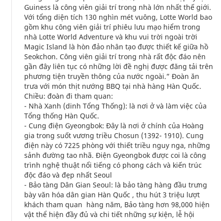
Guiness là công viên giải trí trong nhà lớn nhất thế giới.
Với tổng diện tích 130 nghìn mét vuông, Lotte World bao
gồm khu công viên giải trí phiêu lưu mạo hiểm trong
nhà Lotte World Adventure và khu vui trời ngoài trời
Magic Island là hòn đảo nhân tạo được thiết kế giữa hồ
Seokchon. Công viên giải trí trong nhà rất độc đáo nên
gần đây liên tục có những lời đề nghị được đăng tải trên
phương tiện truyền thông của nước ngoài.” Đoàn ăn
trưa với món thịt nướng BBQ tại nhà hàng Hàn Quốc.
Chiều: đoàn đi tham quan:
- Nhà Xanh (dinh Tổng Thống): là nơi ở và làm việc của
Tổng thống Hàn Quốc.
- Cung điện Gyeongbok: Đây là nơi ở chính của Hoàng
gia trong suốt vương triều Chosun (1392- 1910). Cung
điện này có 7225 phòng với thiết triều nguy nga, những
sảnh đường tao nhã. Điện Gyeongbok được coi là công
trình nghệ thuật nổi tiếng có phong cách và kiến trúc
độc đáo và đẹp nhất Seoul
- Bảo tàng Dân Gian Seoul: là bảo tàng hàng đầu trưng
bày văn hóa dân gian Hàn Quốc , thu hút 3 triệu lượt
khách tham quan hàng năm, Bảo tàng hơn 98,000 hiện
vật thể hiện đầy đủ và chi tiết những sự kiện, lễ hội