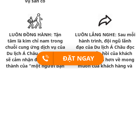
vụ sẵn có
LUÔN ĐỒNG HÀNH: Tận
LUÔN LẮNG NGHE: Sau mỗi
tâm là kim chỉ nam trong
hành trình, đội ngũ lãnh
chuỗi cung ứng dịch vụ của
đạo của Du lịch Á Châu đọc
Du lịch Á Châu. Quý khách
từng phản hồi của khách
ĐẶT NGAY
sẽ cảm nhận được sự chân
hàng để hiểu hơn về mong
thành của “một người bạn
muốn của khách hàng và
đồng hành” hơn là của 1
những bất cập của chương
người bán hàng với 1
trình.
khách hàng.
Mạng xã hội