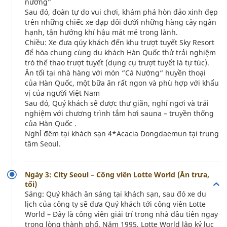
nướng“
Sau đó, đoàn tự do vui chơi, khám phá hòn đảo xinh đẹp
trên những chiếc xe đạp đôi dưới những hàng cây ngân
hạnh, tận hưởng khí hậu mát mẻ trong lành.
Chiều: Xe đưa qúy khách đến khu trượt tuyết Sky Resort
để hòa chung cùng du khách Hàn Quốc thử trải nghiệm
trò thể thao trượt tuyết (dụng cụ trượt tuyết là tự túc).
Ăn tối tại nhà hàng với món “Cá Nướng“ huyền thoại
của Hàn Quốc, một bữa ăn rất ngon và phù hợp với khẩu
vị của người Việt Nam
Sau đó, Quý khách sẽ được thư giãn, nghỉ ngơi và trải
nghiệm với chương trình tắm hơi sauna – truyền thống
của Hàn Quốc .
Nghỉ đêm tại khách sạn 4*Acacia Dongdaemun tại trung
tâm Seoul.
Ngày 3: City Seoul – Công viên Lotte World (Ăn trưa,
tối)
Sáng: Quý khách ăn sáng tại khách sạn, sau đó xe du
lịch của công ty sẽ đưa Quý khách tới công viên Lotte
World – Đây là công viên giải trí trong nhà đầu tiên ngay
trong lòng thành phố. Năm 1995, Lotte World lập kỷ lục