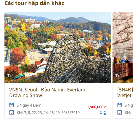
Các tour hấp dẫn khác
Từ
Từ
VN5N: Seoul - Đảo Nami - Everland -
[5N4Đ]
Drawing Show
Vietjet
5 Ngày 4 Đêm
5 Ng
11,900,000 ₫
0 ₫
KH: 7, 8, 22, 23, 24, 28, 29, 30/3/2019
KH: 