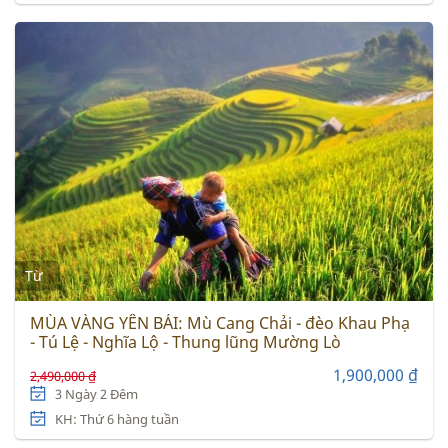
Từ
MÙA VÀNG YÊN BÁI: Mù Cang Chải - đèo Khau Phạ
- Tú Lệ - Nghĩa Lộ - Thung lũng Mường Lò
1,900,000 ₫
2,490,000 ₫
3 Ngày 2 Đêm
KH: Thứ 6 hàng tuần