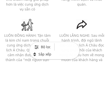
hơn là việc cung ứng dịch
quán.
vụ sẵn có
LUÔN ĐỒNG HÀNH: Tận tâm
LUÔN LẮNG NGHE: Sau mỗi
là kim chỉ nam trong chuỗi
hành trình, đội ngũ lãnh
cung ứng dịch vụ của Du
đạo của Du lịch Á Châu đọc
Bộ lọc
lịch Á Châu. Quý khách sẽ
từng phản hồi của khách
Sắp xếp
cảm nhận được sự chân
hàng để hiểu hơn về mong
thành của “một người bạn
muốn của khách hàng và
đồng hành” hơn là của 1
những bất cập của chương
người bán hàng với 1 khách
trình.
hàng.
Mạng xã hội