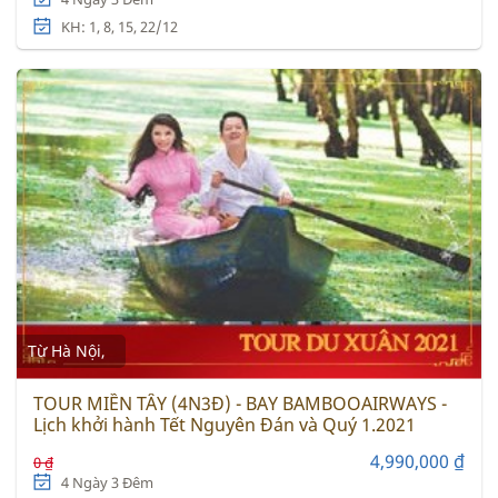
KH: 1, 8, 15, 22/12
Từ Hà Nội,
TOUR MIỀN TÂY (4N3Đ) - BAY BAMBOOAIRWAYS -
Lịch khởi hành Tết Nguyên Đán và Quý 1.2021
4,990,000 ₫
0 ₫
4 Ngày 3 Đêm