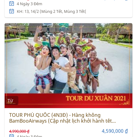
4 Ngày 3 Đêm
KH: 13, 14/2 (Mùng 2 Tết, Mùng 3 Tết(
Từ
TOUR PHÚ QUỐC (4N3Đ) - Hàng không
BamBooAirways (Cập nhật lịch khởi hành têt
Nguyên Đán 2021)
4,590,000 ₫
4,990,000 ₫
4 Ngày 3 Đêm