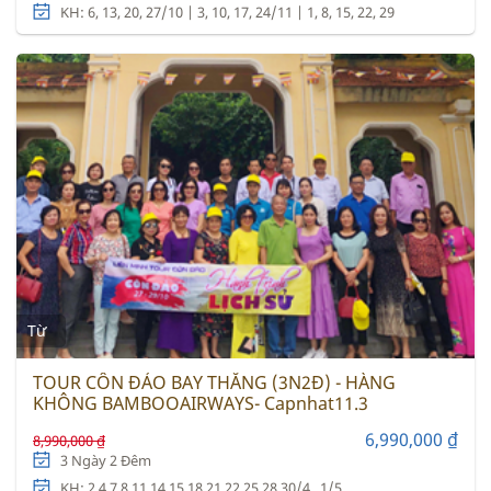
KH: 6, 13, 20, 27/10 | 3, 10, 17, 24/11 | 1, 8, 15, 22, 29
Từ
TOUR CÔN ĐẢO BAY THẲNG (3N2Đ) - HÀNG
KHÔNG BAMBOOAIRWAYS- Capnhat11.3
6,990,000 ₫
8,990,000 ₫
3 Ngày 2 Đêm
KH: 2,4,7,8,11,14,15,18,21,22,25,28,30/4 , 1/5