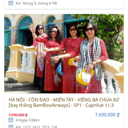
KH: Mùng 3, mùng 4 Tết
Từ
HÀ NỘI - CÔN ĐẢO - MIỀN TÂY - VIẾNG BÀ CHÚA XỨ
[bay thẳng BamBooAirways] - SP1 - Capnhat 11.3
7,690,000 ₫
7,990,000 ₫
4 Ngày 3 Đêm
KH: 11/3, 18/3, 25/3 ,1/4