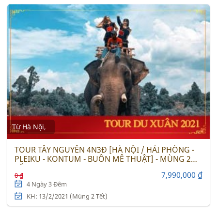
Từ Hà Nội,
TOUR TÂY NGUYÊN 4N3Đ [HÀ NỘI / HẢI PHÒNG -
PLEIKU - KONTUM - BUÔN MÊ THUẬT] - MÙNG 2
TẾT
7,990,000 ₫
0 ₫
4 Ngày 3 Đêm
KH: 13/2/2021 (Mùng 2 Tết)