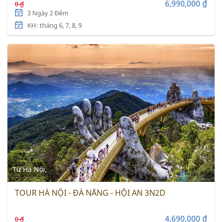
6,990,000 ₫
0 ₫
3 Ngày 2 Đêm
KH: tháng 6, 7, 8, 9
Từ Hà Nội,
TOUR HÀ NỘI - ĐÀ NẴNG - HỘI AN 3N2D
4,690,000 ₫
0 ₫