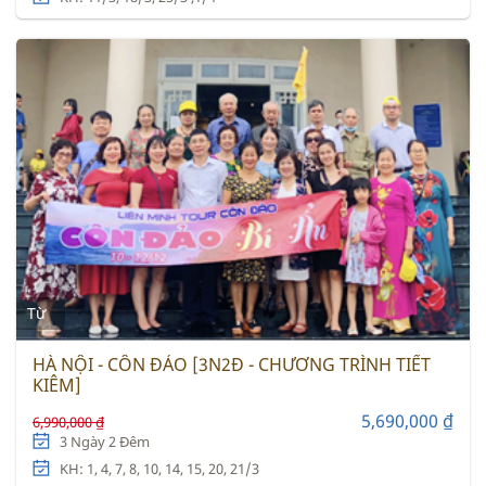
Từ
HÀ NỘI - CÔN ĐẢO [3N2Đ - CHƯƠNG TRÌNH TIẾT
KIÊM]
5,690,000 ₫
6,990,000 ₫
3 Ngày 2 Đêm
KH: 1, 4, 7, 8, 10, 14, 15, 20, 21/3