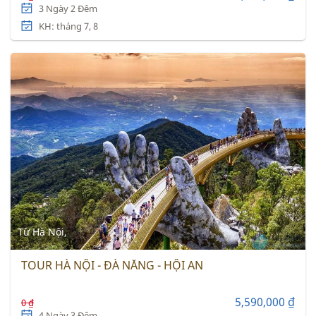
3 Ngày 2 Đêm
KH: tháng 7, 8
Từ Hà Nội,
TOUR HÀ NỘI - ĐÀ NẴNG - HỘI AN
5,590,000 ₫
0 ₫
4 Ngày 3 Đêm