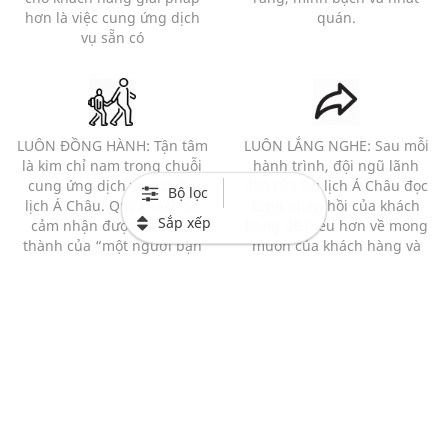
hơn là việc cung ứng dịch
quán.
vụ sẵn có
LUÔN ĐỒNG HÀNH: Tận tâm
LUÔN LẮNG NGHE: Sau mỗi
là kim chỉ nam trong chuỗi
hành trình, đội ngũ lãnh
cung ứng dịch vụ của Du
đạo của Du lịch Á Châu đọc
Bộ lọc
lịch Á Châu. Quý khách sẽ
từng phản hồi của khách
Sắp xếp
cảm nhận được sự chân
hàng để hiểu hơn về mong
thành của “một người bạn
muốn của khách hàng và
đồng hành” hơn là của 1
những bất cập của chương
người bán hàng với 1 khách
trình.
hàng.
Mạng xã hội