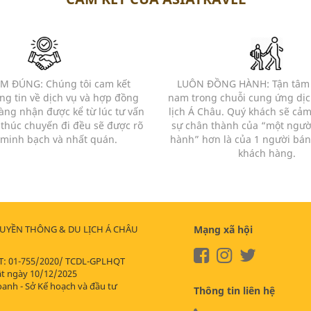
M ĐÚNG: Chúng tôi cam kết
LUÔN ĐỒNG HÀNH: Tận tâm l
g tin về dịch vụ và hợp đồng
nam trong chuỗi cung ứng dịc
ng nhận được kể từ lúc tư vấn
lịch Á Châu. Quý khách sẽ cả
 thúc chuyến đi đều sẽ được rõ
sự chân thành của “một ngườ
 minh bạch và nhất quán.
hành” hơn là của 1 người bán
khách hàng.
RUYỀN THÔNG & DU LỊCH Á CHÂU
Mạng xã hội
T: 01-755/2020/ TCDL-GPLHQT
ật ngày 10/12/2025
oanh - Sở Kế hoạch và đầu tư
Thông tin liên hệ