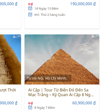
900,000 ₫
190,000,000 ₫
0 ₫
14 Ngày 13 Đêm
KH: Thứ 2 hàng tuần
Từ Hà Nội, Hồ Chí Minh,
Vượt Thời
Ai Cập | Tour Từ Biển Đỏ Đến Sa
Mạc Trắng – Kỳ Quan Ai Cập 8 Ngày
7 Đêm 2025
900,000 ₫
60,900,000 ₫
0 ₫
8 Ngày 7 Đêm