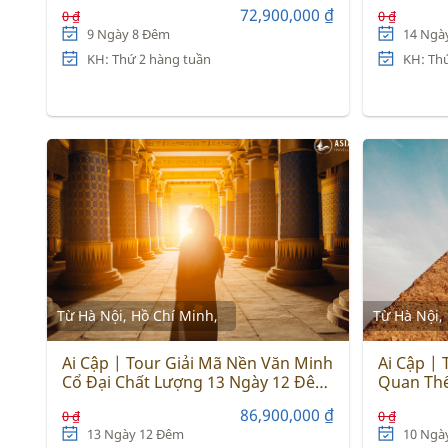
2025
72,900,000 ₫
0 ₫
0 ₫
9 Ngày 8 Đêm
14 Ngà
KH: Thứ 2 hàng tuần
KH: Th
Từ Hà Nội, Hồ Chí Minh,
Từ Hà Nội,
Ai Cập | Tour Giải Mã Nền Văn Minh
Ai Cập |
Cổ Đại Chất Lượng 13 Ngày 12 Đêm
Quan Thế
2025
86,900,000 ₫
0 ₫
0 ₫
13 Ngày 12 Đêm
10 Ngà