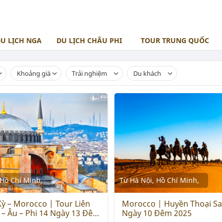
U LỊCH NGA
DU LỊCH CHÂU PHI
TOUR TRUNG QUỐC
BẮC ÂU
TOUR MOROCCO
ĐÔNG ÂU
Khoảng giá
Trải nghiệm
Du khách
BALKAN
 Hồ Chí Minh,
Từ Hà Nội, Hồ Chí Minh,
Kỳ – Morocco | Tour Liên
Morocco | Huyền Thoại Sa
 – Âu – Phi 14 Ngày 13 Đêm
Ngày 10 Đêm 2025