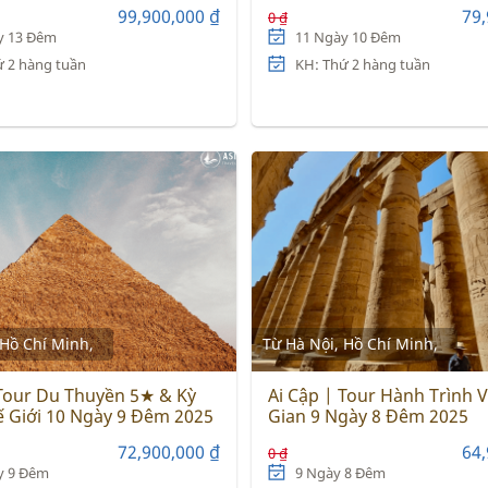
99,900,000 ₫
79,
0 ₫
y 13 Đêm
11 Ngày 10 Đêm
ứ 2 hàng tuần
KH: Thứ 2 hàng tuần
 Hồ Chí Minh,
Từ Hà Nội, Hồ Chí Minh,
 Tour Du Thuyền 5★ & Kỳ
Ai Cập | Tour Hành Trình 
 Giới 10 Ngày 9 Đêm 2025
Gian 9 Ngày 8 Đêm 2025
72,900,000 ₫
64,
0 ₫
y 9 Đêm
9 Ngày 8 Đêm