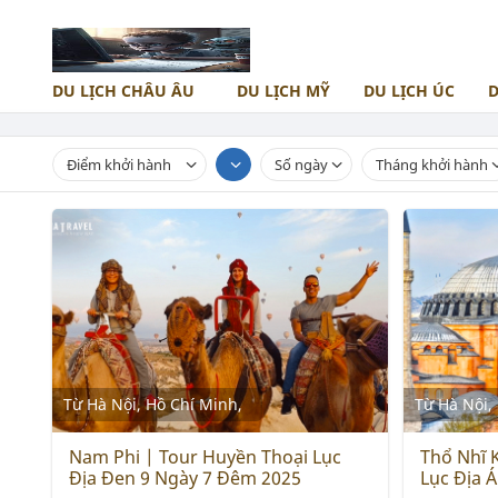
DU LỊCH CHÂU ÂU
DU LỊCH MỸ
DU LỊCH ÚC
D
TÂY ÂU
TOUR NAM PHI
NAM ÂU
AI CẬP
Điểm khởi hành
Số ngày
Tháng khởi hành
TÂY ĐÔNG ÂU
Từ Hà Nội, Hồ Chí Minh,
Từ Hà Nội,
Nam Phi | Tour Huyền Thoại Lục
Thổ Nhĩ 
Địa Đen 9 Ngày 7 Đêm 2025
Lục Địa Á