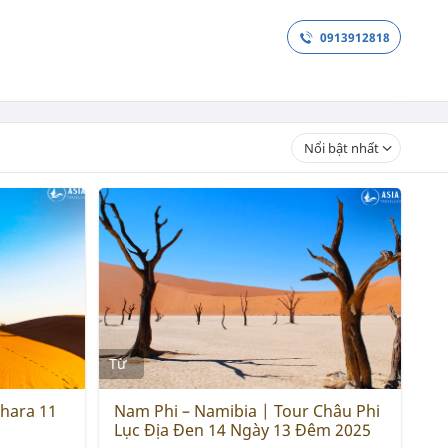
0913912818
ANH
THỔ NHĨ KỲ
Nổi bật nhất
Từ
hara 11
Nam Phi – Namibia | Tour Châu Phi
Lục Địa Đen 14 Ngày 13 Đêm 2025