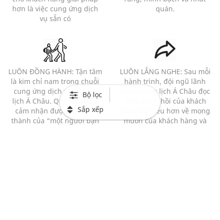
hơn là việc cung ứng dịch
quán.
vụ sẵn có
LUÔN ĐỒNG HÀNH: Tận tâm
LUÔN LẮNG NGHE: Sau mỗi
là kim chỉ nam trong chuỗi
hành trình, đội ngũ lãnh
cung ứng dịch vụ của Du
đạo của Du lịch Á Châu đọc
Bộ lọc
lịch Á Châu. Quý khách sẽ
từng phản hồi của khách
Sắp xếp
cảm nhận được sự chân
hàng để hiểu hơn về mong
thành của “một người bạn
muốn của khách hàng và
đồng hành” hơn là của 1
những bất cập của chương
người bán hàng với 1 khách
trình.
hàng.
Mạng xã hội