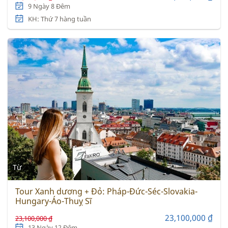
9 Ngày 8 Đêm
KH: Thứ 7 hàng tuần
Từ
Tour Xanh dương + Đỏ: Pháp-Đức-Séc-Slovakia-
Hungary-Áo-Thuỵ Sĩ
23,100,000 ₫
23,100,000 ₫
13 Ngày 12 Đêm