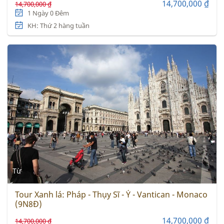
14,700,000 ₫
14,700,000 ₫
1 Ngày 0 Đêm
KH: Thứ 2 hàng tuần
Từ
Tour Xanh lá: Pháp - Thụy Sĩ - Ý - Vantican - Monaco
(9N8Đ)
14,700,000 ₫
14,700,000 ₫