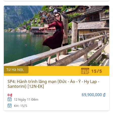
Từ Hà Nội,
SP4: Hành trình lãng mạn (Đức - Áo - Ý - Hy Lạp -
Santorini) [12N-EK]
69,900,000 ₫
0 ₫
12 Ngày 11 Đêm
KH: 15/5