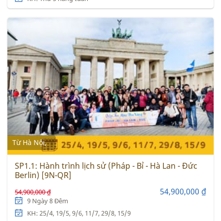
Từ Hà Nội,
SP1.1: Hành trình lịch sử (Pháp - Bỉ - Hà Lan - Đức
Berlin) [9N-QR]
54,900,000 ₫
54,900,000 ₫
9 Ngày 8 Đêm
KH: 25/4, 19/5, 9/6, 11/7, 29/8, 15/9