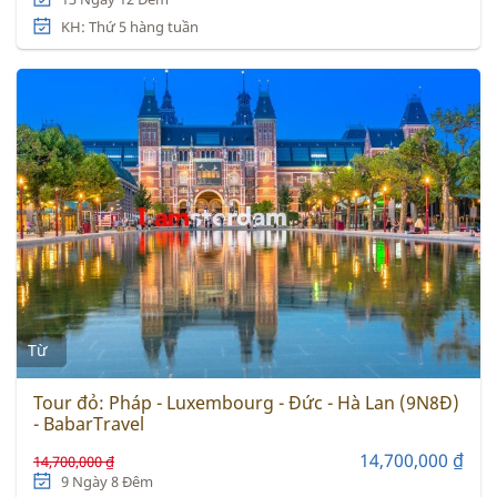
KH: Thứ 5 hàng tuần
Từ
Tour đỏ: Pháp - Luxembourg - Đức - Hà Lan (9N8Đ)
- BabarTravel
14,700,000 ₫
14,700,000 ₫
9 Ngày 8 Đêm