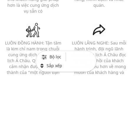
hơn là việc cung ứng dịch
quán.
vụ sẵn có
LUÔN ĐỒNG HÀNH: Tận tâm
LUÔN LẮNG NGHE: Sau mỗi
là kim chỉ nam trong chuỗi
hành trình, đội ngũ lãnh
cung ứng dịch vụ của Du
đạo của Du lịch Á Châu đọc
Bộ lọc
lịch Á Châu. Quý khách sẽ
từng phản hồi của khách
Sắp xếp
cảm nhận được sự chân
hàng để hiểu hơn về mong
thành của “một người bạn
muốn của khách hàng và
đồng hành” hơn là của 1
những bất cập của chương
người bán hàng với 1 khách
trình.
hàng.
Mạng xã hội