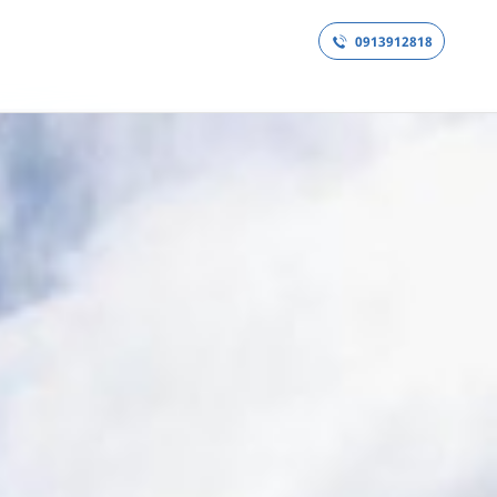
0913912818
ANH
THỔ NHĨ KỲ