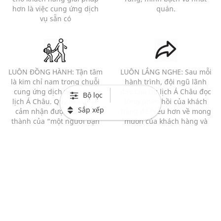
hơn là việc cung ứng dịch
quán.
vụ sẵn có
LUÔN ĐỒNG HÀNH: Tận tâm
LUÔN LẮNG NGHE: Sau mỗi
là kim chỉ nam trong chuỗi
hành trình, đội ngũ lãnh
cung ứng dịch vụ của Du
đạo của Du lịch Á Châu đọc
Bộ lọc
lịch Á Châu. Quý khách sẽ
từng phản hồi của khách
Sắp xếp
cảm nhận được sự chân
hàng để hiểu hơn về mong
thành của “một người bạn
muốn của khách hàng và
đồng hành” hơn là của 1
những bất cập của chương
người bán hàng với 1 khách
trình.
hàng.
Mạng xã hội